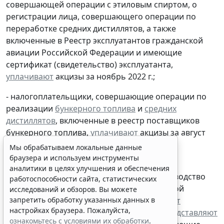
совершающей операции с этиловым спиртом, о
регистрации лица, совершающего операции по
переработке средних дистиллятов, а также
включенные в Реестр эксплуатантов гражданской
авиации Российской Федерации и имеющие
сертификат (свидетельство) эксплуатанта,
уплачивают
акцизы за ноябрь 2022 г.;
- налогоплательщики, совершающие операции по
Мы обрабатываем локальные данные
реализации
бункерного топлива
и
средних
браузера и используем инструменты
дистиллятов
, включенные в реестр поставщиков
аналитики в целях улучшения и обеспечения
бункерного топлива,
уплачивают
акцизы за август
работоспособности сайта, статистических
2022 г.;
исследований и обзоров. Вы можете
запретить обработку указанных данных в
-
налогоплательщики
, осуществляющие на
настройках браузера. Пожалуйста,
территории Российской Федерации производство
ознакомьтесь с условиями их обработки
.
алкогольной продукции и (или) подакцизной
Принять
спиртосодержащей продукции,
уплачивают
авансовый платеж за февраль 2023 г. и
представляют