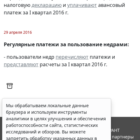
налоговую
декларацию
и
уплачивают
авансовый
платеж за I квартал 2016 г.
29 апреля 2016
Регулярные платежи за пользование недрами:
- пользователи недр
перечисляют
платежи и
представляют
расчеты за I квартал 2016 г.
Мы обрабатываем локальные данные
браузера и используем инструменты
аналитики в целях улучшения и обеспечения
работоспособности сайта, статистических
© ООО "НПП "ГАРАНТ-СЕРВИС", 2026. Система ГАРАНТ
исследований и обзоров. Вы можете
выпускается с 1990 года. Компания "Гарант" и ее партнеры
запретить обработку указанных данных в