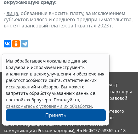
окружающую среду:
-
лица
, обязанные вносить плату, за исключением
субъектов малого и среднего предпринимательства,
вносят
авансовый платеж за I квартал 2023 г.
Мы обрабатываем локальные данные
браузера и используем инструменты
аналитики в целях улучшения и обеспечения
работоспособности сайта, статистических
© ООО "НПП "ГАРАНТ-СЕРВИС", 2026. Система ГАРАНТ
исследований и обзоров. Вы можете
выпускается с 1990 года. Компания "Гарант" и ее партнеры
запретить обработку указанных данных в
являются участниками Российской ассоциации правовой
настройках браузера. Пожалуйста,
информации ГАРАНТ.
ознакомьтесь с условиями их обработки
.
Портал ГАРАНТ.РУ зарегистрирован в качестве сетевого
Принять
издания Федеральной службой по надзору в сфере
связи,информационных технологий и массовых
коммуникаций (Роскомнадзором), Эл № ФС77-58365 от 18
июня 2014 года.