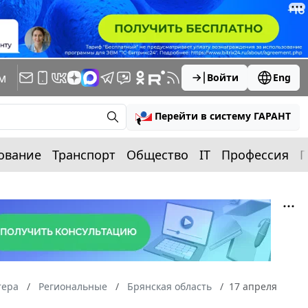
м
Войти
Eng
Перейти в систему ГАРАНТ
ование
Транспорт
Общество
IT
Профессия
П
тера
Региональные
Брянская область
17 апреля