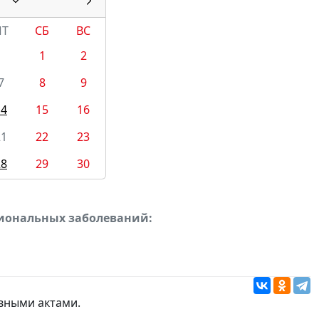
ПТ
СБ
ВС
1
2
7
8
9
14
15
16
21
22
23
28
29
30
сиональных заболеваний:
вными актами
.