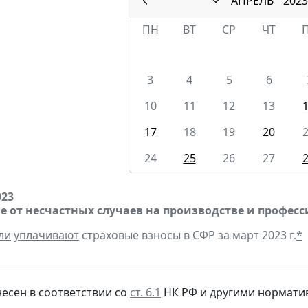
АПРЕЛЬ
2023
ПН
ВТ
СР
ЧТ
3
4
5
6
10
11
12
13
17
18
19
20
24
25
26
27
023
е от несчастных случаев на производстве и профес
ли
уплачивают
страховые взносы в СФР за март 2023 г.
*
несен в соответствии со
ст. 6.1
НК РФ и другими
нормати