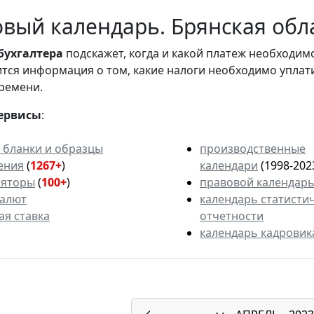
вый календарь. Брянская обла
бухгалтера
подскажет, когда и какой платеж необходи
вится информация о том, какие налоги необходимо уплат
ремени.
ервисы
:
 бланки и образцы
производственные
ения
(
1267+
)
календари
(1998-202
ляторы
(
100+
)
правовой календар
валют
календарь статисти
ая ставка
отчетности
календарь кадровик