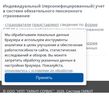
Индивидуальный (персонифицированный) учет
в системе обязательного пенсионного
страхования:
-
страхователи
представляют
сведения по
форме
СЗВ-М
о каждом работающем у них застрахованном
лице за сентябрь 2020 г.;
Мы обрабатываем локальные данные
браузера и используем инструменты
-
страхователи
представляют
сведения по
форме
аналитики в целях улучшения и обеспечения
СЗВ-ТД
о работающих у них зарегистрированных
работоспособности сайта, статистических
лицах за сентябрь 2020 г.
исследований и обзоров. Вы можете
запретить обработку указанных данных в
настройках браузера. Пожалуйста,
ознакомьтесь с условиями их обработки
.
Принять
© ООО "НПП "ГАРАНТ-СЕРВИС", 2026. Система ГАРАНТ
выпускается с 1990 года. Компания "Гарант" и ее партнеры
являются участниками Российской ассоциации правовой
информации ГАРАНТ.