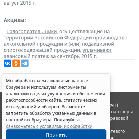
август 2015 г.
Акцизы:
-
налогоплательщики
, осуществляющие на
территории Российской Федерации производство
алкогольной продукции и (или) подакцизной
спиртосодержащей продукции,
уплачивают
авансовый платеж за сентябрь 2015 г.
Мы обрабатываем локальные данные
браузера и используем инструменты
аналитики в целях улучшения и обеспечения
работоспособности сайта, статистических
© ООО "НПП "ГАРАНТ-СЕРВИС", 2026. Система ГАРАНТ
исследований и обзоров. Вы можете
выпускается с 1990 года. Компания "Гарант" и ее партнеры
запретить обработку указанных данных в
являются участниками Российской ассоциации правовой
настройках браузера. Пожалуйста,
информации ГАРАНТ.
ознакомьтесь с условиями их обработки
.
Портал ГАРАНТ.РУ зарегистрирован в качестве сетевого
Принять
издания Федеральной службой по надзору в сфере