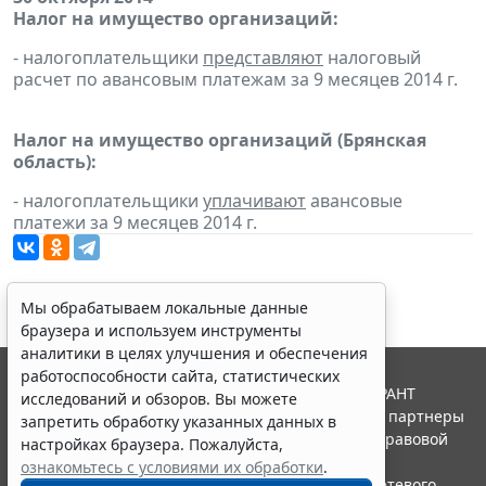
Налог на имущество организаций:
- налогоплательщики
представляют
налоговый
расчет по авансовым платежам за 9 месяцев 2014 г.
Налог на имущество организаций (Брянская
область):
- налогоплательщики
уплачивают
авансовые
платежи за 9 месяцев 2014 г.
Мы обрабатываем локальные данные
браузера и используем инструменты
аналитики в целях улучшения и обеспечения
работоспособности сайта, статистических
© ООО "НПП "ГАРАНТ-СЕРВИС", 2026. Система ГАРАНТ
исследований и обзоров. Вы можете
выпускается с 1990 года. Компания "Гарант" и ее партнеры
запретить обработку указанных данных в
являются участниками Российской ассоциации правовой
настройках браузера. Пожалуйста,
информации ГАРАНТ.
ознакомьтесь с условиями их обработки
.
Портал ГАРАНТ.РУ зарегистрирован в качестве сетевого