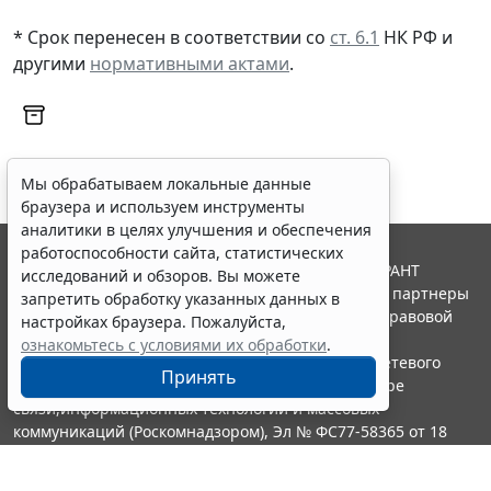
* Срок перенесен в соответствии со
ст. 6.1
НК РФ и
другими
нормативными актами
.
Мы обрабатываем локальные данные
браузера и используем инструменты
аналитики в целях улучшения и обеспечения
работоспособности сайта, статистических
© ООО "НПП "ГАРАНТ-СЕРВИС", 2026. Система ГАРАНТ
исследований и обзоров. Вы можете
выпускается с 1990 года. Компания "Гарант" и ее партнеры
запретить обработку указанных данных в
являются участниками Российской ассоциации правовой
настройках браузера. Пожалуйста,
информации ГАРАНТ.
ознакомьтесь с условиями их обработки
.
Портал ГАРАНТ.РУ зарегистрирован в качестве сетевого
Принять
издания Федеральной службой по надзору в сфере
связи,информационных технологий и массовых
коммуникаций (Роскомнадзором), Эл № ФС77-58365 от 18
июня 2014 года.