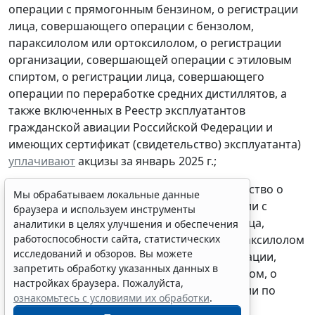
операции с прямогонным бензином, о регистрации
лица, совершающего операции с бензолом,
параксилолом или ортоксилолом, о регистрации
организации, совершающей операции с этиловым
спиртом, о регистрации лица, совершающего
операции по переработке средних дистиллятов, а
также включенных в Реестр эксплуатантов
гражданской авиации Российской Федерации и
имеющих сертификат (свидетельство) эксплуатанта)
Мы обрабатываем локальные данные
уплачивают
акцизы за январь 2025 г.;
браузера и используем инструменты
аналитики в целях улучшения и обеспечения
- налогоплательщики, имеющие свидетельство о
работоспособности сайта, статистических
регистрации лица, совершающего операции с
исследований и обзоров. Вы можете
запретить обработку указанных данных в
прямогонным бензином, о регистрации лица,
настройках браузера. Пожалуйста,
совершающего операции с бензолом, параксилолом
ознакомьтесь с условиями их обработки
.
или ортоксилолом, о регистрации организации,
Принять
совершающей операции с этиловым спиртом, о
регистрации лица, совершающего операции по
переработке средних дистиллятов, а также