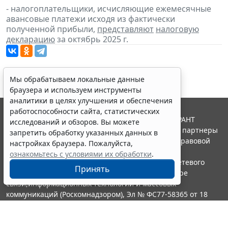
- налогоплательщики, исчисляющие ежемесячные
авансовые платежи исходя из фактически
полученной прибыли,
представляют
налоговую
декларацию
за октябрь 2025 г.
Мы обрабатываем локальные данные
браузера и используем инструменты
аналитики в целях улучшения и обеспечения
работоспособности сайта, статистических
© ООО "НПП "ГАРАНТ-СЕРВИС", 2026. Система ГАРАНТ
исследований и обзоров. Вы можете
выпускается с 1990 года. Компания "Гарант" и ее партнеры
запретить обработку указанных данных в
являются участниками Российской ассоциации правовой
настройках браузера. Пожалуйста,
информации ГАРАНТ.
ознакомьтесь с условиями их обработки
.
Портал ГАРАНТ.РУ зарегистрирован в качестве сетевого
Принять
издания Федеральной службой по надзору в сфере
связи,информационных технологий и массовых
коммуникаций (Роскомнадзором), Эл № ФС77-58365 от 18
июня 2014 года.
16+