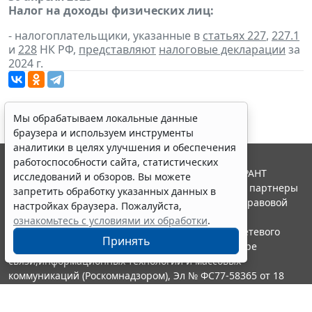
Налог на доходы физических лиц:
- налогоплательщики, указанные в
статьях 227
,
227.1
и
228
НК РФ,
представляют
налоговые декларации
за
2024 г.
Мы обрабатываем локальные данные
браузера и используем инструменты
аналитики в целях улучшения и обеспечения
работоспособности сайта, статистических
© ООО "НПП "ГАРАНТ-СЕРВИС", 2026. Система ГАРАНТ
исследований и обзоров. Вы можете
выпускается с 1990 года. Компания "Гарант" и ее партнеры
запретить обработку указанных данных в
являются участниками Российской ассоциации правовой
настройках браузера. Пожалуйста,
информации ГАРАНТ.
ознакомьтесь с условиями их обработки
.
Портал ГАРАНТ.РУ зарегистрирован в качестве сетевого
Принять
издания Федеральной службой по надзору в сфере
связи,информационных технологий и массовых
коммуникаций (Роскомнадзором), Эл № ФС77-58365 от 18
июня 2014 года.