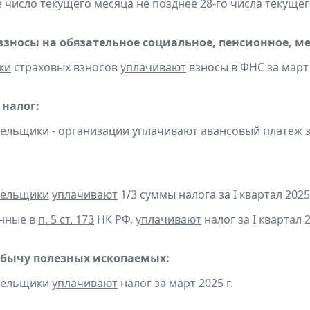
-е число текущего месяца не позднее 28-го числа текуще
взносы на обязательное социальное, пенсионное, м
ки
страховых взносов
уплачивают
взносы в ФНС за март 
налог:
тельщики - организации
уплачивают
авансовый платеж за
тельщики
уплачивают
1/3 суммы налога за I квартал 2025 
анные в
п. 5 ст. 173
НК РФ,
уплачивают
налог за I квартал 2
обычу полезных ископаемых:
ательщики
уплачивают
налог за март 2025 г.