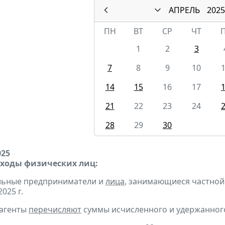
АПРЕЛЬ
2025
ПН
ВТ
СР
ЧТ
1
2
3
7
8
9
10
14
15
16
17
21
22
23
24
28
29
30
025
оходы физических лиц:
альные предприниматели и
лица
, занимающиеся частной
2025 г.
 агенты
перечисляют
суммы исчисленного и удержанного н