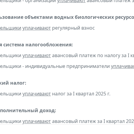
тельщики - организации
уплачивают
авансовый платеж за
льзование объектами водных биологических ресурсо
тельщики
уплачивают
регулярный взнос
 система налогообложения:
ательщики
уплачивают
авансовый платеж по налогу за I кв
тельщики - индивидуальные предприниматели
уплачива
кий налог:
ательщики
уплачивают
налог за I квартал 2025 г.
ополнительный доход:
ательщики
уплачивают
авансовый платеж за I квартал 2025