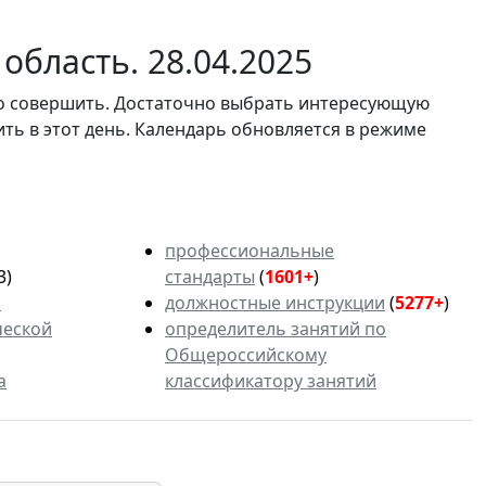
область. 28.04.2025
мо совершить. Достаточно выбрать интересующую
ить в этот день. Календарь обновляется в режиме
профессиональные
3)
стандарты
(
1601+
)
ь
должностные инструкции
(
5277+
)
ческой
определитель занятий по
Общероссийскому
а
классификатору занятий