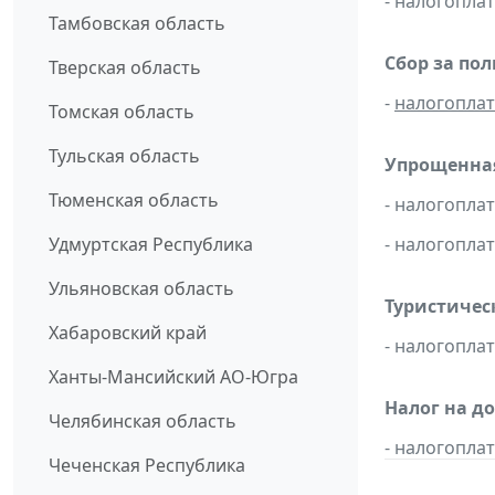
- налогопла
Тамбовская область
Сбор за по
Тверская область
-
налогопла
Томская область
Тульская область
Упрощенная
Тюменская область
- налогопл
Удмуртская Республика
- налогопла
Ульяновская область
Туристичес
Хабаровский край
- налогопл
Ханты-Мансийский АО-Югра
Налог на д
Челябинская область
- налогопл
Чеченская Республика