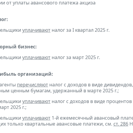
и от уплаты авансового платежа акциза
ог:
ательщики
уплачивают
налог за I квартал 2025 г.
горный бизнес:
ательщики
уплачивают
налог за март 2025 г.
рибыль организаций:
 агенты
перечисляют
налог с доходов в виде дивидендов
ым ценным бумагам, удержанный в марте 2025 г.;
ательщики
уплачивают
налог с доходов в виде проценто
арт 2025 г.;
ательщики
уплачивают
1-й ежемесячный авансовый платеж 
х только квартальные авансовые платежи, см.
ст. 286
Н