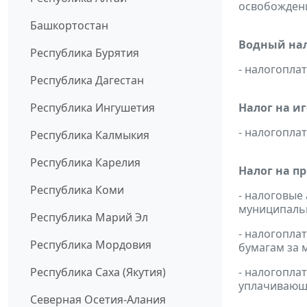
освобождени
Башкортостан
Водный нал
Республика Бурятия
- налогопл
Республика Дагестан
Республика Ингушетия
Налог на и
- налогопл
Республика Калмыкия
Республика Карелия
Налог на п
Республика Коми
- налоговые
муниципальн
Республика Марий Эл
- налогопл
Республика Мордовия
бумагам за м
Республика Саха (Якутия)
- налогопл
уплачивающи
Северная Осетия-Алания