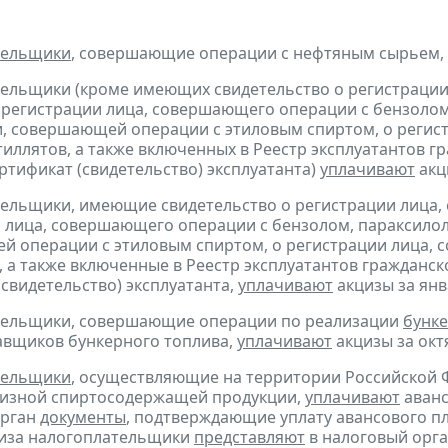
тельщики
, совершающие операции с нефтяным сырьем,
тельщики (кроме имеющих свидетельство о регистраци
 регистрации лица, совершающего операции с бензолом
, совершающей операции с этиловым спиртом, о регис
тиллятов, а также включенных в Реестр эксплуатантов 
тификат (свидетельство) эксплуатанта)
уплачивают
акци
тельщики, имеющие свидетельство о регистрации лица
 лица, совершающего операции с бензолом, параксилол
 операции с этиловым спиртом, о регистрации лица, 
, а также включенные в Реестр эксплуатантов граждан
(свидетельство) эксплуатанта,
уплачивают
акцизы за янва
ательщики, совершающие операции по реализации
бунке
авщиков бункерного топлива,
уплачивают
акцизы за октя
тельщики
, осуществляющие на территории Российской 
цизной спиртосодержащей продукции,
уплачивают
аванс
орган
документы
, подтверждающие уплату авансового пл
циза налогоплательщики
представляют
в налоговый орга