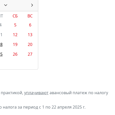
ПТ
СБ
ВС
4
5
6
11
12
13
18
19
20
25
26
27
 практикой,
уплачивают
авансовый платеж по налогу
алога за период с 1 по 22 апреля 2025 г.