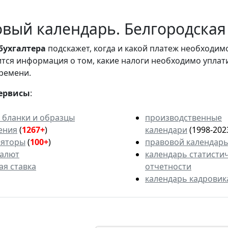
вый календарь. Белгородская 
бухгалтера
подскажет, когда и какой платеж необходи
вится информация о том, какие налоги необходимо уплат
ремени.
ервисы
:
 бланки и образцы
производственные
ения
(
1267+
)
календари
(1998-202
ляторы
(
100+
)
правовой календар
валют
календарь статисти
ая ставка
отчетности
календарь кадровик