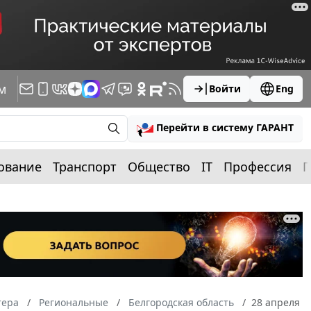
м
Войти
Eng
Перейти в систему ГАРАНТ
ование
Транспорт
Общество
IT
Профессия
П
тера
Региональные
Белгородская область
28 апреля