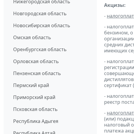
Нижегородская область
Акцизы:
Новгородская область
-
налогопла
Новосибирская область
- налогопла
бензином, о
Омская область
организации
средних дис
Оренбургская область
имеющих сер
Орловская область
- налогопла
регистрации
Пензенская область
совершающей
дистиллятов
Пермский край
сертификат 
- налогопл
Приморский край
реестр пост
Псковская область
-
налогопла
(или) подак
Республика Адыгея
налоговый 
платежа ак
Республика Алтай