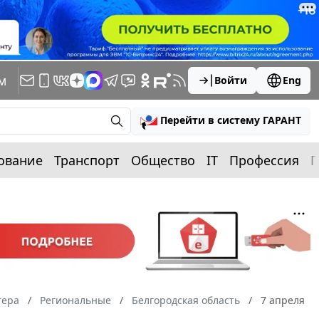
м
Войти
Eng
Перейти в систему ГАРАНТ
ование
Транспорт
Общество
IT
Профессия
П
тера
Региональные
Белгородская область
7 апреля