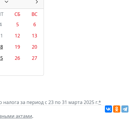
ПТ
СБ
ВС
4
5
6
11
12
13
18
19
20
25
26
27
алога за период с 23 по 31 марта 2025 г.
*
вными актами
.