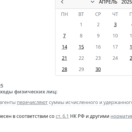
АПРЕЛЬ
2025
ПН
ВТ
СР
ЧТ
1
2
3
7
8
9
10
14
15
16
17
21
22
23
24
28
29
30
25
оходы физических лиц:
 агенты
перечисляют
суммы исчисленного и удержанного н
несен в соответствии со
ст. 6.1
НК РФ и другими
нормати