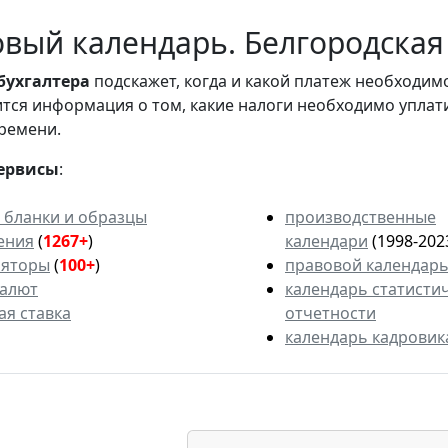
вый календарь. Белгородская 
бухгалтера
подскажет, когда и какой платеж необходи
вится информация о том, какие налоги необходимо уплат
ремени.
ервисы
:
 бланки и образцы
производственные
ения
(
1267+
)
календари
(1998-202
ляторы
(
100+
)
правовой календар
валют
календарь статисти
ая ставка
отчетности
календарь кадровик