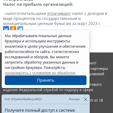
Налог на прибыль организаций:
- налогоплательщики
уплачивают
налог с доходов в
виде процентов по государственным и
муниципальным ценным бумагам за март 2023 г.
Мы обрабатываем локальные данные
браузера и используем инструменты
аналитики в целях улучшения и обеспечения
работоспособности сайта, статистических
исследований и обзоров. Вы можете
запретить обработку указанных данных в
© ООО "НПП "ГАРАНТ-СЕРВИС", 2026. Система ГАРАНТ
настройках браузера. Пожалуйста,
выпускается с 1990 года. Компания "Гарант" и ее партнеры
ознакомьтесь с условиями их обработки
.
являются участниками Российской ассоциации правовой
информации ГАРАНТ.
Принять
Портал ГАРАНТ.РУ зарегистрирован в качестве сетевого
издания Федеральной службой по надзору в сфере
связи,информационных технологий и массовых
Erid: 4CQwVszH9pWwojUA9Q3
Реклама
коммуникаций (Роскомнадзором), Эл № ФС77-58365 от 18
июня 2014 года.
Получите полный доступ к системе