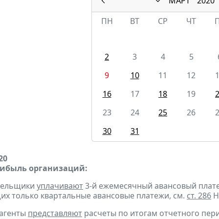
МАРТ
2020
ПН
ВТ
СР
ЧТ
2
3
4
5
9
10
11
12
16
17
18
19
23
24
25
26
30
31
20
рибыль организаций:
ательщики
уплачивают
3-й ежемесячный авансовый платеж 
х только квартальные авансовые платежи, см.
ст. 286
Н
 агенты
представляют
расчеты по итогам отчетного пер