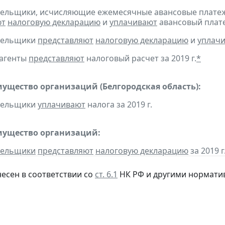
тельщики, исчисляющие ежемесячные авансовые платеж
ют
налоговую декларацию
и
уплачивают
авансовый плате
ательщики
представляют
налоговую декларацию
и
уплач
 агенты
представляют
налоговый расчет за 2019 г.
*
мущество организаций (Белгородская область):
ательщики
уплачивают
налога за 2019 г.
мущество организаций:
тельщики
представляют
налоговую декларацию
за 2019 г
несен в соответствии со
ст. 6.1
НК РФ и другими нормати