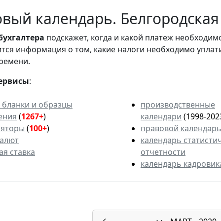
вый календарь. Белгородская 
бухгалтера
подскажет, когда и какой платеж необходи
вится информация о том, какие налоги необходимо уплат
ремени.
ервисы
:
 бланки и образцы
производственные
ения
(
1267+
)
календари
(1998-202
ляторы
(
100+
)
правовой календар
валют
календарь статисти
ая ставка
отчетности
календарь кадровик