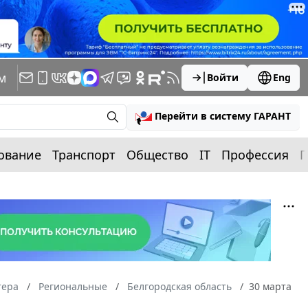
м
Войти
Eng
Перейти в систему ГАРАНТ
ование
Транспорт
Общество
IT
Профессия
П
тера
Региональные
Белгородская область
30 марта