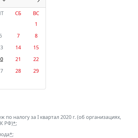
ПТ
СБ
ВС
1
6
7
8
13
14
15
20
21
22
27
28
29
по налогу за I квартал 2020 г. (об организациях,
К РФ)
*
;
иода
*
;