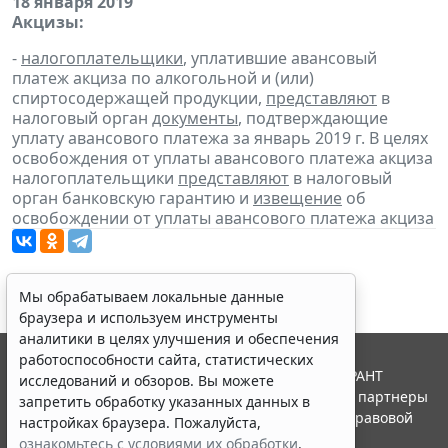
18 января 2019
Акцизы:
-
налогоплательщики
, уплатившие авансовый
платеж акциза по алкогольной и (или)
спиртосодержащей продукции,
представляют
в
налоговый орган
документы
, подтверждающие
уплату авансового платежа за январь 2019 г. В целях
освобождения от уплаты авансового платежа акциза
налогоплательщики
представляют
в налоговый
орган банковскую гарантию и
извещение
об
освобождении от уплаты авансового платежа акциза
Мы обрабатываем локальные данные
браузера и используем инструменты
аналитики в целях улучшения и обеспечения
работоспособности сайта, статистических
© ООО "НПП "ГАРАНТ-СЕРВИС", 2026. Система ГАРАНТ
исследований и обзоров. Вы можете
выпускается с 1990 года. Компания "Гарант" и ее партнеры
запретить обработку указанных данных в
являются участниками Российской ассоциации правовой
настройках браузера. Пожалуйста,
информации ГАРАНТ.
ознакомьтесь с условиями их обработки
.