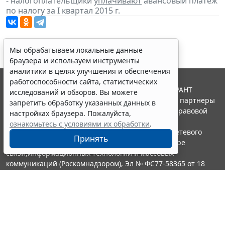
- налогоплательщики
уплачивают
авансовый платеж
по налогу за I квартал 2015 г.
Мы обрабатываем локальные данные
браузера и используем инструменты
аналитики в целях улучшения и обеспечения
работоспособности сайта, статистических
© ООО "НПП "ГАРАНТ-СЕРВИС", 2026. Система ГАРАНТ
исследований и обзоров. Вы можете
выпускается с 1990 года. Компания "Гарант" и ее партнеры
запретить обработку указанных данных в
являются участниками Российской ассоциации правовой
настройках браузера. Пожалуйста,
информации ГАРАНТ.
ознакомьтесь с условиями их обработки
.
Портал ГАРАНТ.РУ зарегистрирован в качестве сетевого
Принять
издания Федеральной службой по надзору в сфере
связи,информационных технологий и массовых
коммуникаций (Роскомнадзором), Эл № ФС77-58365 от 18
июня 2014 года.
16+
Контакты
8-800-200-88-88