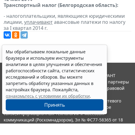
Транспортный налог (Белгородская область):
- налогоплательщики, являющиеся юридическими
лицами,
уплачивают
авансовые платежи по налогу
за I квартал 2014 г.
Мы обрабатываем локальные данные
браузера и используем инструменты
аналитики в целях улучшения и обеспечения
работоспособности сайта, статистических
© ООО "НПП "ГАРАНТ-СЕРВИС", 2026. Система ГАРАНТ
исследований и обзоров. Вы можете
выпускается с 1990 года. Компания "Гарант" и ее партнеры
запретить обработку указанных данных в
являются участниками Российской ассоциации правовой
настройках браузера. Пожалуйста,
информации ГАРАНТ.
ознакомьтесь с условиями их обработки
.
Портал ГАРАНТ.РУ зарегистрирован в качестве сетевого
Принять
издания Федеральной службой по надзору в сфере
связи,информационных технологий и массовых
коммуникаций (Роскомнадзором), Эл № ФС77-58365 от 18
июня 2014 года.