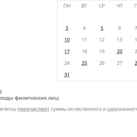
ПН
ВТ
СР
ЧТ
3
4
5
6
10
11
12
13
17
18
19
20
24
25
26
27
31
5
оходы физических лиц:
 агенты
перечисляют
суммы исчисленного и удержанного н