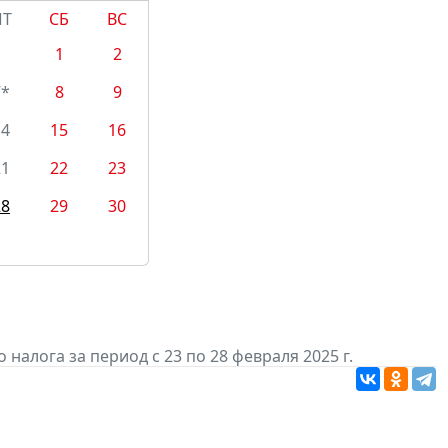
ПТ
СБ
ВС
1
2
7*
8
9
14
15
16
21
22
23
28
29
30
алога за период с 23 по 28 февраля 2025 г.