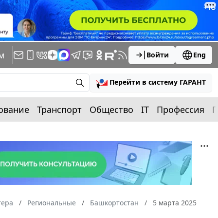
м
Войти
Eng
Перейти в систему ГАРАНТ
ование
Транспорт
Общество
IT
Профессия
П
тера
Региональные
Башкортостан
5 марта 2025