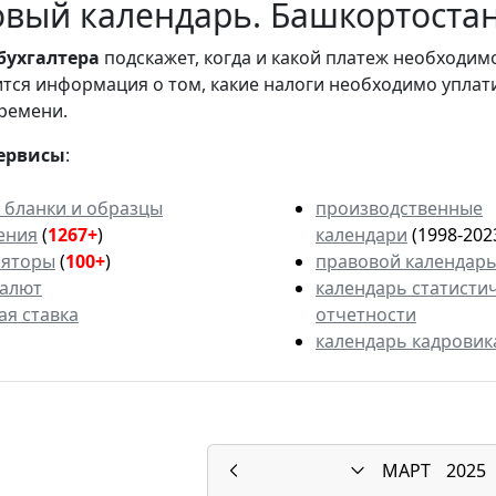
вый календарь. Башкортостан.
бухгалтера
подскажет, когда и какой платеж необходи
вится информация о том, какие налоги необходимо уплат
ремени.
ервисы
:
 бланки и образцы
производственные
ения
(
1267+
)
календари
(1998-202
ляторы
(
100+
)
правовой календар
валют
календарь статисти
ая ставка
отчетности
календарь кадровик
МАРТ
2025