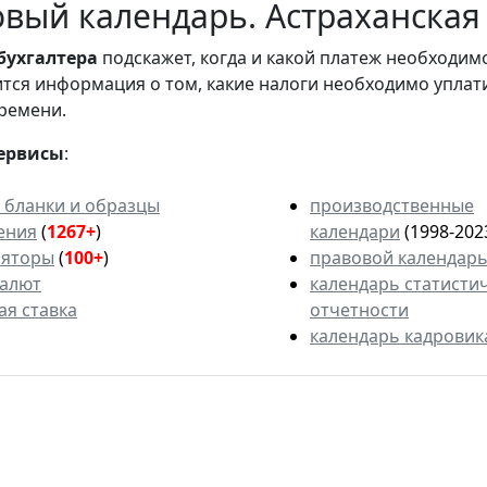
вый календарь. Астраханская 
бухгалтера
подскажет, когда и какой платеж необходи
вится информация о том, какие налоги необходимо уплат
ремени.
ервисы
:
 бланки и образцы
производственные
ения
(
1267+
)
календари
(1998-202
ляторы
(
100+
)
правовой календар
валют
календарь статисти
ая ставка
отчетности
календарь кадровик