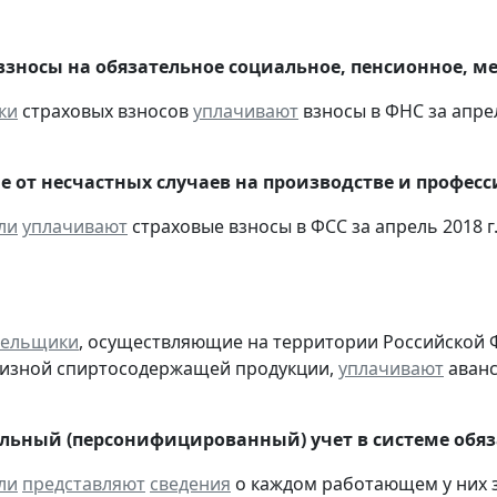
взносы на обязательное социальное, пенсионное, м
ки
страховых взносов
уплачивают
взносы в ФНС за апрел
е от несчастных случаев на производстве и профес
ли
уплачивают
страховые взносы в ФСС за апрель 2018 г
тельщики
, осуществляющие на территории Российской 
цизной спиртосодержащей продукции,
уплачивают
аванс
ьный (персонифицированный) учет в системе обяза
ли
представляют
сведения
о каждом работающем у них з