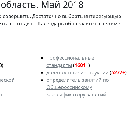
область. Май 2018
мо совершить. Достаточно выбрать интересующую
ить в этот день. Календарь обновляется в режиме
профессиональные
3)
стандарты
(
1601+
)
ь
должностные инструкции
(
5277+
)
ческой
определитель занятий по
Общероссийскому
а
классификатору занятий