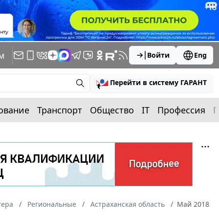
м
Войти
Eng
Перейти в систему ГАРАНТ
ование
Транспорт
Общество
IT
Профессия
П
тера
Региональные
Астраханская область
Май 2018