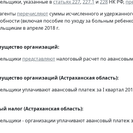
тельщики, указанные в
статьях 227
,
227.1
и
228
НК РФ,
пр
 агенты
перечисляют
суммы исчисленного и удержанного
обности (включая пособие по уходу за больным ребенко
льщикам в апреле 2018 г.
мущество организаций:
ательщики
представляют
налоговый расчет по авансовым п
мущество организаций (Астраханская область):
тельщики уплачивают авансовый платеж за I квартал 2018
й налог (Астраханская область):
тельщики - организации уплачивают авансовый платеж за