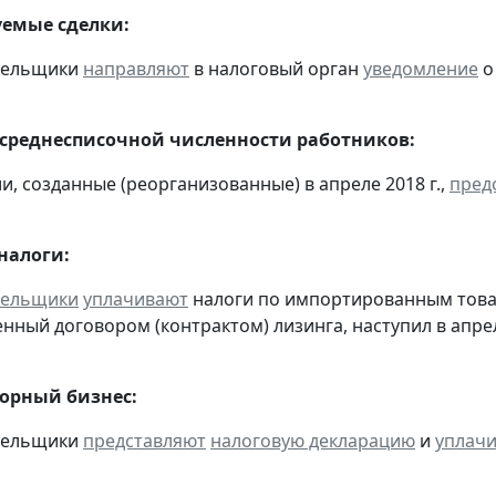
емые сделки:
ательщики
направляют
в налоговый орган
уведомление
о
 среднесписочной численности работников:
и, созданные (реорганизованные) в апреле 2018 г.,
пред
налоги:
тельщики
уплачивают
налоги по импортированным товара
нный договором (контрактом) лизинга, наступил в апре
горный бизнес:
ательщики
представляют
налоговую декларацию
и
уплач