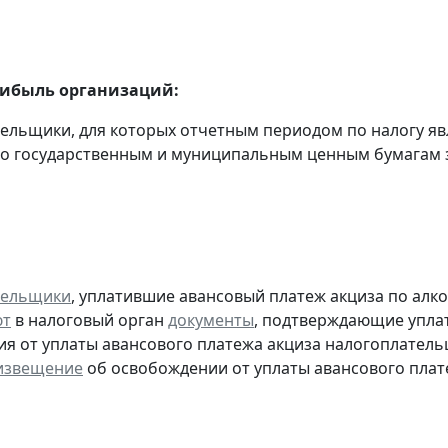
рибыль организаций:
тельщики, для которых отчетным периодом по налогу яв
о государственным и муниципальным ценным бумагам за
тельщики
, уплатившие авансовый платеж акциза по алк
ют
в налоговый орган
документы
, подтверждающие уплату
я от уплаты авансового платежа акциза налогоплател
извещение
об освобождении от уплаты авансового плат