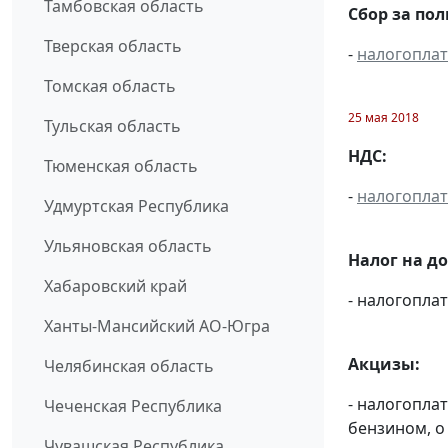
Тамбовская область
Сбор за по
Тверская область
-
налогопла
Томская область
25 мая 2018
Тульская область
НДС:
Тюменская область
-
налогопла
Удмуртская Республика
Ульяновская область
Налог на д
Хабаровский край
- налогопл
Ханты-Мансийский АО-Югра
Акцизы:
Челябинская область
- налогопла
Чеченская Республика
бензином, о
Чувашская Республика