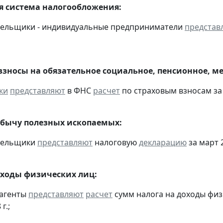
 система налогообложения:
тельщики - индивидуальные предприниматели
представ
взносы на обязательное социальное, пенсионное, м
ки
представляют
в ФНС
расчет
по страховым взносам за 1
обычу полезных ископаемых:
ательщики
представляют
налоговую
декларацию
за март 2
оходы физических лиц:
 агенты
представляют
расчет
сумм налога на доходы физ
г.;