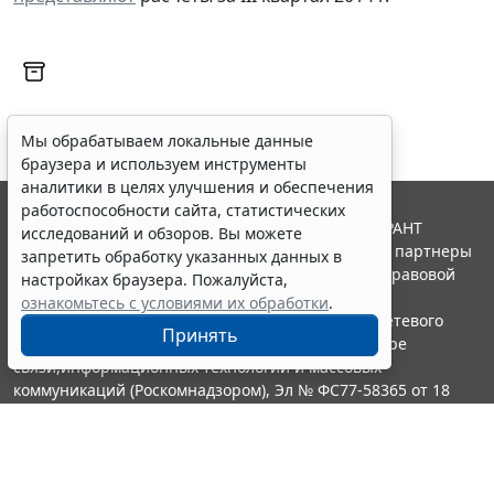
Мы обрабатываем локальные данные
браузера и используем инструменты
аналитики в целях улучшения и обеспечения
работоспособности сайта, статистических
© ООО "НПП "ГАРАНТ-СЕРВИС", 2026. Система ГАРАНТ
исследований и обзоров. Вы можете
выпускается с 1990 года. Компания "Гарант" и ее партнеры
запретить обработку указанных данных в
являются участниками Российской ассоциации правовой
настройках браузера. Пожалуйста,
информации ГАРАНТ.
ознакомьтесь с условиями их обработки
.
Портал ГАРАНТ.РУ зарегистрирован в качестве сетевого
Принять
издания Федеральной службой по надзору в сфере
связи,информационных технологий и массовых
коммуникаций (Роскомнадзором), Эл № ФС77-58365 от 18
июня 2014 года.
16+
Контакты
8-800-200-88-88