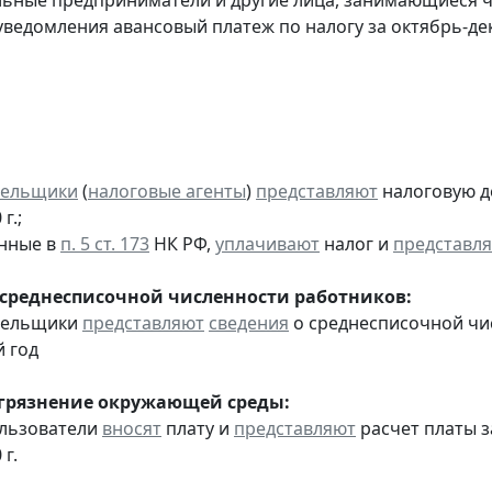
льные предприниматели и другие лица, занимающиеся 
уведомления авансовый платеж по налогу за октябрь-дек
тельщики
(
налоговые агенты
)
представляют
налоговую д
г.;
анные в
п. 5 ст. 173
НК РФ,
уплачивают
налог и
представл
 среднесписочной численности работников:
ательщики
представляют
сведения
о среднесписочной чи
 год
агрязнение окружающей среды:
ользователи
вносят
плату и
представляют
расчет платы з
 г.