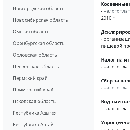
Косвенные 
Новгородская область
-
налогопла
2010 г.
Новосибирская область
Омская область
Деклариров
- организац
Оренбургская область
пищевой пр
Орловская область
Налог на и
Пензенская область
- налогопл
Пермский край
Сбор за по
-
налогопла
Приморский край
Псковская область
Водный нал
- налогопл
Республика Адыгея
Упрощенное
Республика Алтай
- налогопла