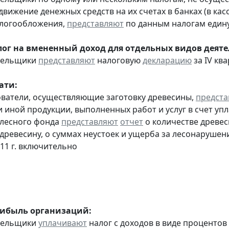
движение денежных средств на их счетах в банках (в ка
алогообложения,
представляют
по данным налогам един
ог на вмененный доход для отдельных видов деяте
ательщики
представляют
налоговую
декларацию
за IV ква
ати:
ователи, осуществляющие заготовку древесины,
предста
 иной продукции, выполненных работ и услуг в счет упла
 лесного фонда
представляют
отчет
о количестве древес
 древесину, о суммах неустоек и ущерба за лесонарушен
011 г. включительно
рибыль организаций:
ательщики
уплачивают
налог с доходов в виде проценто