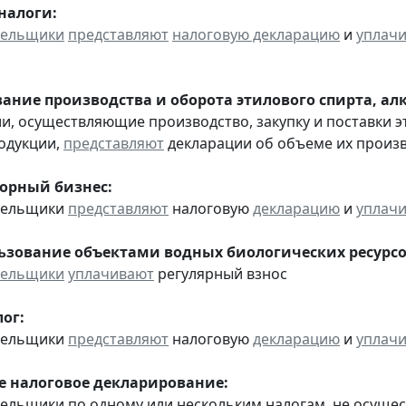
налоги:
тельщики
представляют
налоговую декларацию
и
уплач
ание производства и оборота этилового спирта, а
ии, осуществляющие производство, закупку и поставки 
одукции,
представляют
декларации об объеме их производ
горный бизнес:
ательщики
представляют
налоговую
декларацию
и
уплач
льзование объектами водных биологических ресурсо
тельщики
уплачивают
регулярный взнос
ог:
ательщики
представляют
налоговую
декларацию
и
уплач
 налоговое декларирование:
тельщики по одному или нескольким налогам, не осуще