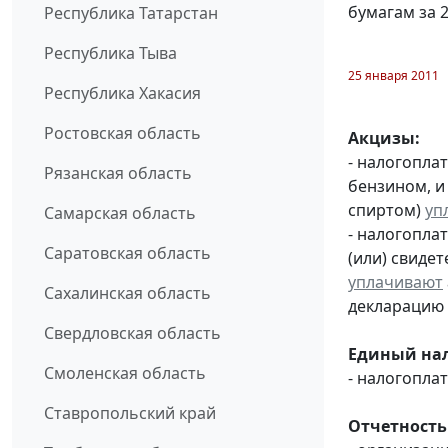
бумагам за 2
Республика Татарстан
Республика Тыва
25 января 2011
Республика Хакасия
Ростовская область
Акцизы:
- налогопла
Рязанская область
бензином, и
спиртом)
уп
Самарская область
- налогопла
Саратовская область
(или) свиде
уплачивают
Сахалинская область
декларацию з
Свердловская область
Единый нал
Смоленская область
- налогопл
Ставропольский край
Отчетность