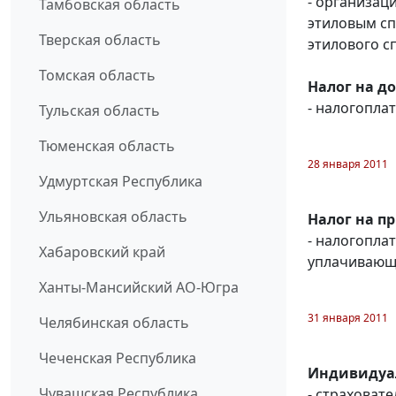
- организац
Тамбовская область
этиловым с
Тверская область
этилового с
Томская область
Налог на д
- налогопл
Тульская область
Тюменская область
28 января 2011
Удмуртская Республика
Ульяновская область
Налог на п
- налогопл
Хабаровский край
уплачивающи
Ханты-Мансийский АО-Югра
31 января 2011
Челябинская область
Чеченская Республика
Индивидуал
Чувашская Республика
- страховат