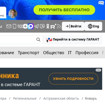
м
Войти
Eng
Перейти в систему ГАРАНТ
ование
Транспорт
Общество
IT
Профессия
П
тера
Региональные
Астраханская область
Январь