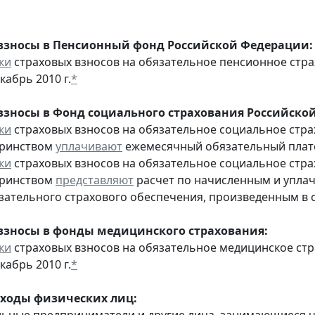
взносы в Пенсионный фонд Российской Федерации:
ки
страховых взносов на обязательное пенсионное стр
кабрь 2010 г.
*
взносы в Фонд социального страхования Российско
ки
страховых взносов на обязательное социальное стра
еринством
уплачивают
ежемесячный обязательный платеж
ки
страховых взносов на обязательное социальное стра
еринством
представляют
расчет по начисленным и уплач
зательного страхового обеспечения, произведенным в сче
взносы в фонды медицинского страхования:
ки
страховых взносов на обязательное медицинское ст
кабрь 2010 г.
*
оходы физических лиц: