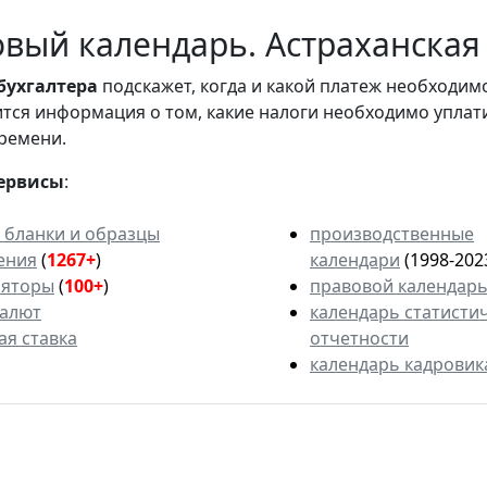
вый календарь. Астраханская 
бухгалтера
подскажет, когда и какой платеж необходи
вится информация о том, какие налоги необходимо уплат
ремени.
ервисы
:
 бланки и образцы
производственные
ения
(
1267+
)
календари
(1998-202
ляторы
(
100+
)
правовой календар
валют
календарь статисти
ая ставка
отчетности
календарь кадровик