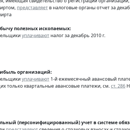
ия, имеющая свидетельство о регистрации организаци
пиртом,
представляет
в налоговые органы отчет за дека
пирта
обычу полезных ископаемых:
ательщики
уплачивают
налог за декабрь 2010 г.
рибыль организаций:
ательщики
уплачивают
1-й ежемесячный авансовый платеж 
х только квартальные авансовые платежи, см.
ст. 286
Н
ьный (персонифицированный) учет в системе обяза
ели
представляют
сведения о страховых взносах и страхо