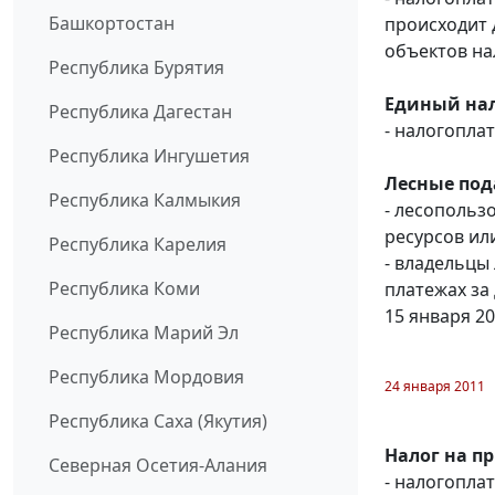
Башкортостан
происходит 
объектов н
Республика Бурятия
Единый нал
Республика Дагестан
- налогопл
Республика Ингушетия
Лесные под
Республика Калмыкия
- лесопольз
ресурсов или
Республика Карелия
- владельцы
Республика Коми
платежах за
15 января 2
Республика Марий Эл
Республика Мордовия
24 января 2011
Республика Саха (Якутия)
Налог на п
Северная Осетия-Алания
- налогопл