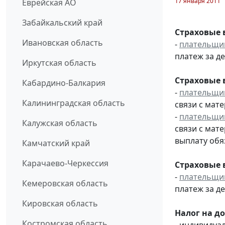
17 января 2011
Еврейская АО
Забайкальский край
Страховые 
Ивановская область
-
плательщи
платеж за де
Иркутская область
Страховые 
Кабардино-Балкария
-
плательщи
Калининградская область
связи с мат
-
плательщи
Калужская область
связи с мат
выплату обя
Камчатский край
Карачаево-Черкессия
Страховые 
-
плательщи
Кемеровская область
платеж за де
Кировская область
Налог на д
Костромская область