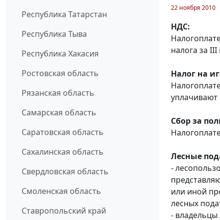
22 ноября 2010
Республика Татарстан
НДС:
Республика Тыва
Налогоплате
налога за III
Республика Хакасия
Ростовская область
Налог на и
Налогоплат
Рязанская область
уплачивают н
Самарская область
Сбор за по
Саратовская область
Налогоплат
Сахалинская область
Лесные под
- лесопольз
Свердловская область
представляю
Смоленская область
или иной пр
лесных подат
Ставропольский край
- владельцы