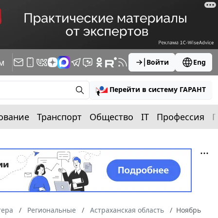
м
Войти
Eng
Перейти в систему ГАРАНТ
ование
Транспорт
Общество
IT
Профессия
П
тера
Региональные
Астраханская область
Ноябрь