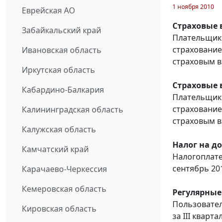
1 ноября 2010
Еврейская АО
Страховые 
Забайкальский край
Плательщики
страхование
Ивановская область
страховым вз
Иркутская область
Страховые 
Кабардино-Балкария
Плательщики
страхование
Калининградская область
страховым вз
Калужская область
Налог на д
Камчатский край
Налогоплате
сентябрь 201
Карачаево-Черкессия
Кемеровская область
Регулярные
Пользовател
Кировская область
за III кварта