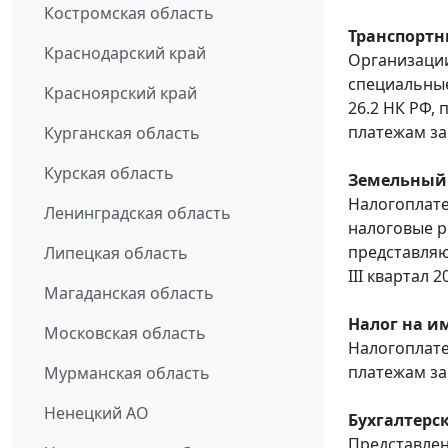
Костромская область
Транспортн
Краснодарский край
Организаци
специальные
Красноярский край
26.2 НК РФ,
платежам за I
Курганская область
Курская область
Земельный 
Налогоплат
Ленинградская область
налоговые р
представляю
Липецкая область
III квартал 2
Магаданская область
Налог на и
Московская область
Налогоплате
платежам за 
Мурманская область
Ненецкий АО
Бухгалтерск
Представлен