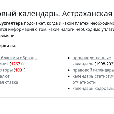
вый календарь. Астраханская 
бухгалтера
подскажет, когда и какой платеж необходи
вится информация о том, какие налоги необходимо уплат
ремени.
ервисы
:
 бланки и образцы
производственные
ения
(
1267+
)
календари
(1998-202
ляторы
(
100+
)
правовой календар
валют
календарь статисти
ая ставка
отчетности
календарь кадровик