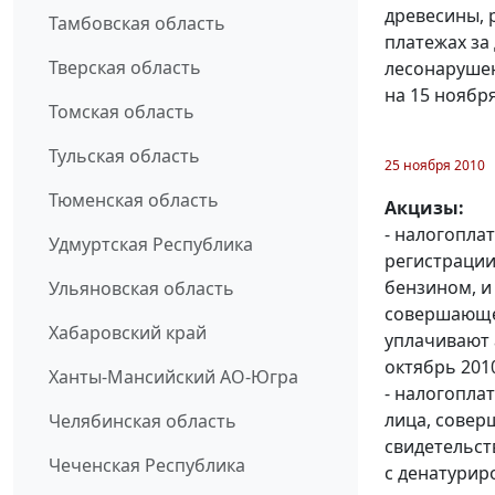
древесины, 
Тамбовская область
платежах за 
Тверская область
лесонарушен
на 15 ноябр
Томская область
Тульская область
25 ноября 2010
Тюменская область
Акцизы:
- налогопла
Удмуртская Республика
регистраци
бензином, и
Ульяновская область
совершающе
Хабаровский край
уплачивают 
октябрь 2010 
Ханты-Мансийский АО-Югра
- налогопла
лица, совер
Челябинская область
свидетельст
Чеченская Республика
с денатурир