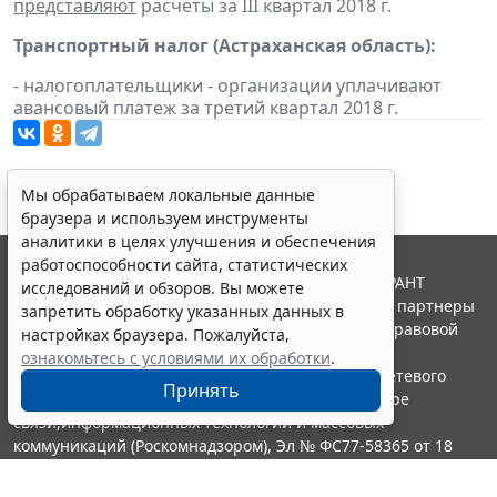
представляют
расчеты за III квартал 2018 г.
Транспортный налог (Астраханская область):
- налогоплательщики - организации уплачивают
авансовый платеж за третий квартал 2018 г.
Мы обрабатываем локальные данные
браузера и используем инструменты
аналитики в целях улучшения и обеспечения
работоспособности сайта, статистических
© ООО "НПП "ГАРАНТ-СЕРВИС", 2026. Система ГАРАНТ
исследований и обзоров. Вы можете
выпускается с 1990 года. Компания "Гарант" и ее партнеры
запретить обработку указанных данных в
являются участниками Российской ассоциации правовой
настройках браузера. Пожалуйста,
информации ГАРАНТ.
ознакомьтесь с условиями их обработки
.
Портал ГАРАНТ.РУ зарегистрирован в качестве сетевого
Принять
издания Федеральной службой по надзору в сфере
связи,информационных технологий и массовых
коммуникаций (Роскомнадзором), Эл № ФС77-58365 от 18
июня 2014 года.