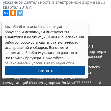
указанной деятельности
в электронной форме
за III
квартал 2018 г.
Мы обрабатываем локальные данные
браузера и используем инструменты
аналитики в целях улучшения и обеспечения
работоспособности сайта, статистических
© ООО "НПП "ГАРАНТ-СЕРВИС", 2026. Система ГАРАНТ
исследований и обзоров. Вы можете
выпускается с 1990 года. Компания "Гарант" и ее партнеры
запретить обработку указанных данных в
являются участниками Российской ассоциации правовой
настройках браузера. Пожалуйста,
информации ГАРАНТ.
ознакомьтесь с условиями их обработки
.
Портал ГАРАНТ.РУ зарегистрирован в качестве сетевого
Принять
издания Федеральной службой по надзору в сфере
связи,информационных технологий и массовых
коммуникаций (Роскомнадзором), Эл № ФС77-58365 от 18
июня 2014 года.
16+
Контакты
8-800-200-88-88