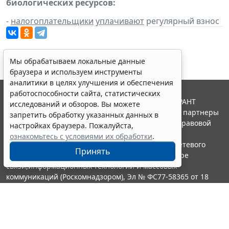
биологических ресурсов:
-
налогоплательщики
уплачивают
регулярный взнос
Мы обрабатываем локальные данные
браузера и используем инструменты
аналитики в целях улучшения и обеспечения
работоспособности сайта, статистических
© ООО "НПП "ГАРАНТ-СЕРВИС", 2026. Система ГАРАНТ
исследований и обзоров. Вы можете
выпускается с 1990 года. Компания "Гарант" и ее партнеры
запретить обработку указанных данных в
являются участниками Российской ассоциации правовой
настройках браузера. Пожалуйста,
информации ГАРАНТ.
ознакомьтесь с условиями их обработки
.
Портал ГАРАНТ.РУ зарегистрирован в качестве сетевого
Принять
издания Федеральной службой по надзору в сфере
связи,информационных технологий и массовых
коммуникаций (Роскомнадзором), Эл № ФС77-58365 от 18
июня 2014 года.
16+
Контакты
8-800-200-88-88