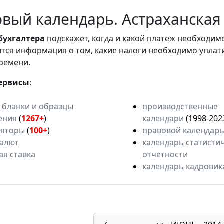
вый календарь. Астраханская 
бухгалтера
подскажет, когда и какой платеж необходи
вится информация о том, какие налоги необходимо уплат
ремени.
ервисы
:
 бланки и образцы
производственные
ения
(
1267+
)
календари
(1998-202
ляторы
(
100+
)
правовой календар
валют
календарь статисти
ая ставка
отчетности
календарь кадровик