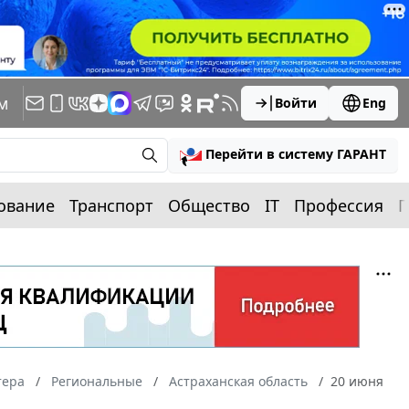
м
Войти
Eng
Перейти в систему ГАРАНТ
ование
Транспорт
Общество
IT
Профессия
П
тера
Региональные
Астраханская область
20 июня