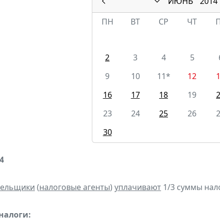
ИЮНЬ
2014
ПН
ВТ
СР
ЧТ
2
3
4
5
9
10
11*
12
16
17
18
19
23
24
25
26
30
4
тельщики
(
налоговые агенты
)
уплачивают
1/3 суммы налог
налоги: