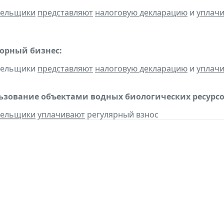
тельщики
представляют
налоговую декларацию
и
уплач
горный бизнес:
ательщики
представляют
налоговую декларацию
и
уплач
льзование объектами водных биологических ресурсо
тельщики
уплачивают
регулярный взнос