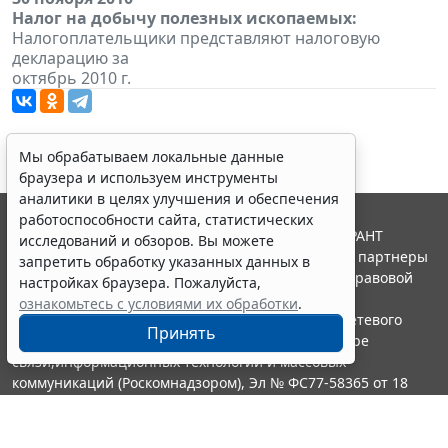
Налог на добычу полезных ископаемых:
Налогоплательщики представляют налоговую
декларацию за
октябрь 2010 г.
Мы обрабатываем локальные данные
браузера и используем инструменты
аналитики в целях улучшения и обеспечения
работоспособности сайта, статистических
© ООО "НПП "ГАРАНТ-СЕРВИС", 2026. Система ГАРАНТ
исследований и обзоров. Вы можете
выпускается с 1990 года. Компания "Гарант" и ее партнеры
запретить обработку указанных данных в
являются участниками Российской ассоциации правовой
настройках браузера. Пожалуйста,
информации ГАРАНТ.
ознакомьтесь с условиями их обработки
.
Портал ГАРАНТ.РУ зарегистрирован в качестве сетевого
Принять
издания Федеральной службой по надзору в сфере
связи,информационных технологий и массовых
коммуникаций (Роскомнадзором), Эл № ФС77-58365 от 18
июня 2014 года.
16+