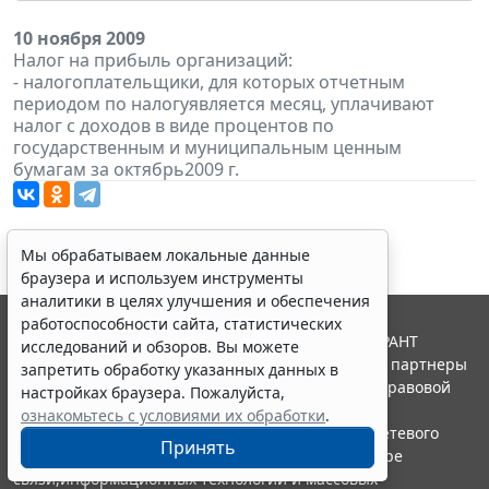
10 ноября 2009
Налог на прибыль организаций:
- налогоплательщики, для которых отчетным
периодом по налогуявляется месяц, уплачивают
налог с доходов в виде процентов по
государственным и муниципальным ценным
бумагам за октябрь2009 г.
Мы обрабатываем локальные данные
браузера и используем инструменты
аналитики в целях улучшения и обеспечения
работоспособности сайта, статистических
© ООО "НПП "ГАРАНТ-СЕРВИС", 2026. Система ГАРАНТ
исследований и обзоров. Вы можете
выпускается с 1990 года. Компания "Гарант" и ее партнеры
запретить обработку указанных данных в
являются участниками Российской ассоциации правовой
настройках браузера. Пожалуйста,
информации ГАРАНТ.
ознакомьтесь с условиями их обработки
.
Портал ГАРАНТ.РУ зарегистрирован в качестве сетевого
Принять
издания Федеральной службой по надзору в сфере
связи,информационных технологий и массовых