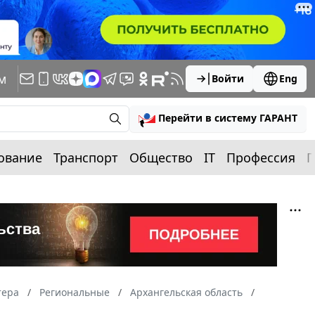
м
Войти
Eng
Перейти в систему ГАРАНТ
ование
Транспорт
Общество
IT
Профессия
П
тера
Региональные
Архангельская область