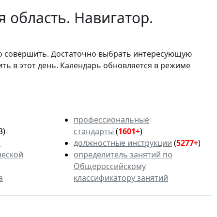
 область. Навигатор.
мо совершить. Достаточно выбрать интересующую
ить в этот день. Календарь обновляется в режиме
профессиональные
3)
стандарты
(
1601+
)
ь
должностные инструкции
(
5277+
)
ческой
определитель занятий по
Общероссийскому
а
классификатору занятий