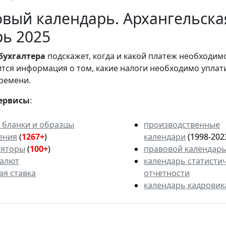
вый календарь. Архангельская
ь 2025
бухгалтера
подскажет, когда и какой платеж необходи
вится информация о том, какие налоги необходимо уплат
ремени.
ервисы
:
 бланки и образцы
производственные
ения
(
1267+
)
календари
(1998-202
ляторы
(
100+
)
правовой календар
валют
календарь статисти
ая ставка
отчетности
календарь кадровик