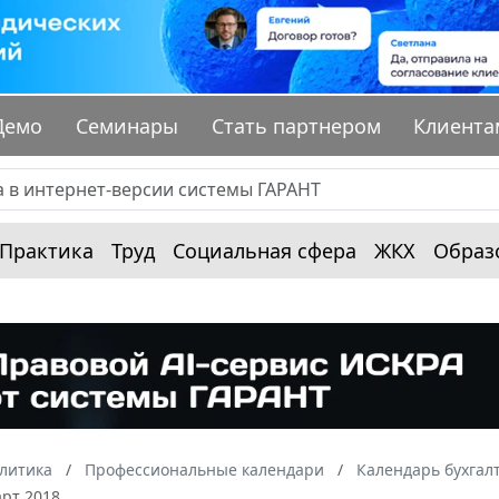
Демо
Семинары
Стать партнером
Клиента
Практика
Труд
Социальная сфера
ЖКХ
Образ
алитика
Профессиональные календари
Календарь бухгал
арт 2018