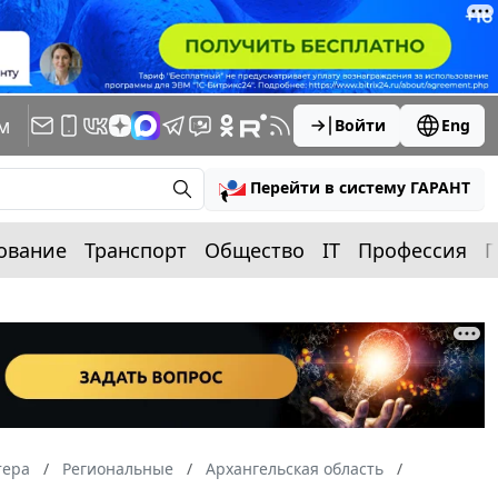
м
Войти
Eng
Перейти в систему ГАРАНТ
ование
Транспорт
Общество
IT
Профессия
П
тера
Региональные
Архангельская область