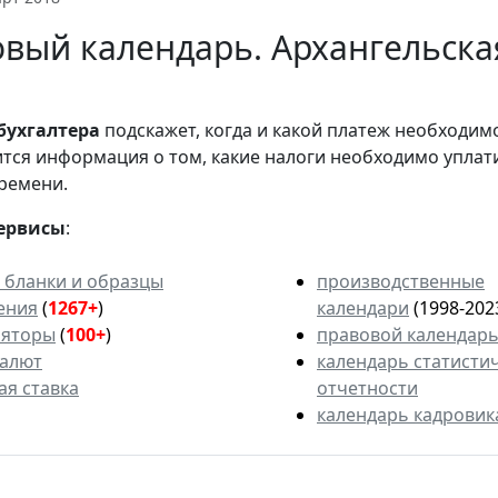
вый календарь. Архангельская
бухгалтера
подскажет, когда и какой платеж необходи
вится информация о том, какие налоги необходимо уплат
ремени.
ервисы
:
 бланки и образцы
производственные
ения
(
1267+
)
календари
(1998-202
ляторы
(
100+
)
правовой календар
валют
календарь статисти
ая ставка
отчетности
календарь кадровик