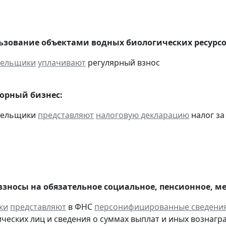
льзование объектами водных биологических ресурсо
тельщики
уплачивают
регулярный взнос
горный бизнес:
ательщики
представляют
налоговую декларацию
налог за
взносы на обязательное социальное, пенсионное, м
ки
представляют
в ФНС
персонифицированные сведени
ческих лиц и сведения о суммах выплат и иных вознаграж