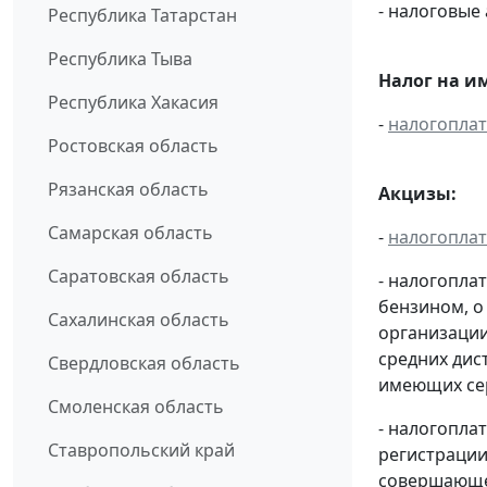
- налоговые
Республика Татарстан
Республика Тыва
Налог на и
Республика Хакасия
-
налогопла
Ростовская область
Рязанская область
Акцизы:
Самарская область
-
налогопла
Саратовская область
- налогопла
бензином, о
Сахалинская область
организации
средних дис
Свердловская область
имеющих сер
Смоленская область
- налогопла
Ставропольский край
регистрации
совершающей