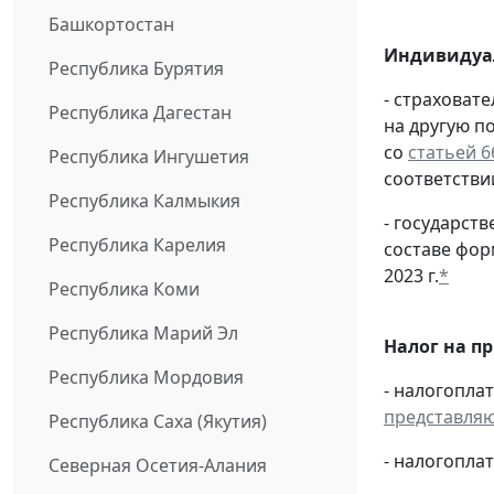
Башкортостан
Индивидуа
Республика Бурятия
- страховат
Республика Дагестан
на другую п
со
статьей 6
Республика Ингушетия
соответстви
Республика Калмыкия
- государс
Республика Карелия
составе фо
2023 г.
*
Республика Коми
Республика Марий Эл
Налог на п
Республика Мордовия
- налогопла
представля
Республика Саха (Якутия)
- налогопл
Северная Осетия-Алания