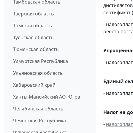
Тамбовская область
дистиллятов
сертификат 
Тверская область
- налогопл
Томская область
реестр пост
Тульская область
Тюменская область
Упрощенная
Удмуртская Республика
- налогопл
Ульяновская область
Единый сел
Хабаровский край
- налогопл
Ханты-Мансийский АО-Югра
Челябинская область
Налог на д
Чеченская Республика
-
налогопла
Чувашская Республика