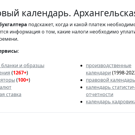
вый календарь. Архангельская
бухгалтера
подскажет, когда и какой платеж необходи
вится информация о том, какие налоги необходимо уплат
ремени.
ервисы
:
 бланки и образцы
производственные
ения
(
1267+
)
календари
(1998-202
ляторы
(
100+
)
правовой календар
валют
календарь статисти
ая ставка
отчетности
календарь кадровик