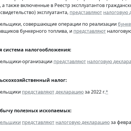
, а также включенные в Реестр эксплуатантов граждан
(свидетельство) эксплуатанта,
представляют
налоговую 
ательщики, совершающие операции по реализации
бунке
авщиков бункерного топлива, и
представляют
налоговую 
 система налогообложения:
ательщики-организации
представляют
налоговую деклар
ьскохозяйственный налог:
ательщики
представляют
декларацию
за 2022 г.
*
обычу полезных ископаемых:
тельщики
представляют
налоговую декларацию
за февра