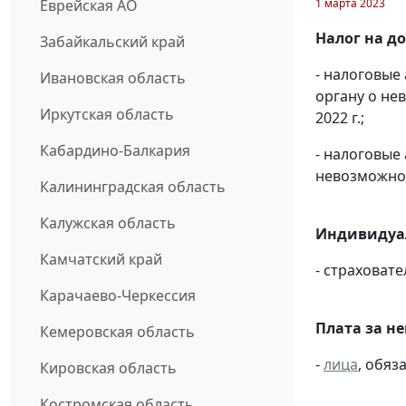
1 марта 2023
Еврейская АО
Налог на д
Забайкальский край
- налоговые
Ивановская область
органу о не
Иркутская область
2022 г.;
Кабардино-Балкария
- налоговые
невозможнос
Калининградская область
Калужская область
Индивидуа
Камчатский край
- страховат
Карачаево-Черкессия
Плата за н
Кемеровская область
-
лица
, обяз
Кировская область
Костромская область