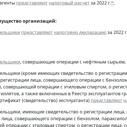
 агенты
представляют
налоговый расчет
за 2022 г.
*
;
мущество организаций:
тельщики
представляют
налоговую декларацию
за 2022 г
тельщики
, совершающие операции с нефтяным сырьем,
тельщики (кроме имеющих свидетельство о регистраци
 регистрации лица, совершающего операции с бензолом
, совершающей операции с этиловым спиртом, о регис
тиллятов, а также включенных в Реестр эксплуатантов 
тификат (свидетельство) эксплуатанта)
представляют
н
тельщики, имеющие свидетельство о регистрации лица
 лица, совершающего операции с бензолом, параксилол
 операции с этиловым спиртом, о регистрации лица, 