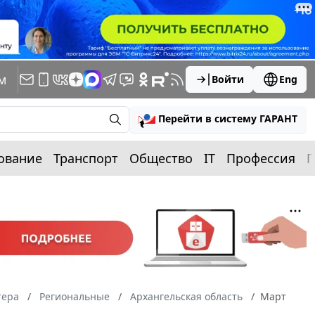
м
Войти
Eng
Перейти в систему ГАРАНТ
ование
Транспорт
Общество
IT
Профессия
П
тера
Региональные
Архангельская область
Март