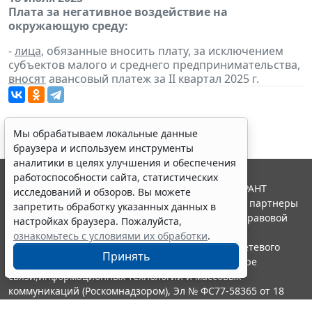
Плата за негативное воздействие на
окружающую среду:
-
лица
, обязанные вносить плату, за исключением
субъектов малого и среднего предпринимательства,
вносят
авансовый платеж за II квартал 2025 г.
Мы обрабатываем локальные данные
браузера и используем инструменты
аналитики в целях улучшения и обеспечения
работоспособности сайта, статистических
© ООО "НПП "ГАРАНТ-СЕРВИС", 2026. Система ГАРАНТ
исследований и обзоров. Вы можете
выпускается с 1990 года. Компания "Гарант" и ее партнеры
запретить обработку указанных данных в
являются участниками Российской ассоциации правовой
настройках браузера. Пожалуйста,
информации ГАРАНТ.
ознакомьтесь с условиями их обработки
.
Портал ГАРАНТ.РУ зарегистрирован в качестве сетевого
Принять
издания Федеральной службой по надзору в сфере
связи,информационных технологий и массовых
коммуникаций (Роскомнадзором), Эл № ФС77-58365 от 18
июня 2014 года.