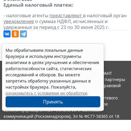
Единый налоговый платеж:
- налоговые агенты
представляют
в налоговый орган
уведомление
о суммах НДФЛ, исчисленных и
удержанных за период с 23 по 30 июня 2025 г.
Мы обрабатываем локальные данные
браузера и используем инструменты
аналитики в целях улучшения и обеспечения
работоспособности сайта, статистических
© ООО "НПП "ГАРАНТ-СЕРВИС", 2026. Система ГАРАНТ
исследований и обзоров. Вы можете
выпускается с 1990 года. Компания "Гарант" и ее партнеры
запретить обработку указанных данных в
являются участниками Российской ассоциации правовой
настройках браузера. Пожалуйста,
информации ГАРАНТ.
ознакомьтесь с условиями их обработки
.
Портал ГАРАНТ.РУ зарегистрирован в качестве сетевого
Принять
издания Федеральной службой по надзору в сфере
связи,информационных технологий и массовых
коммуникаций (Роскомнадзором), Эл № ФС77-58365 от 18
июня 2014 года.