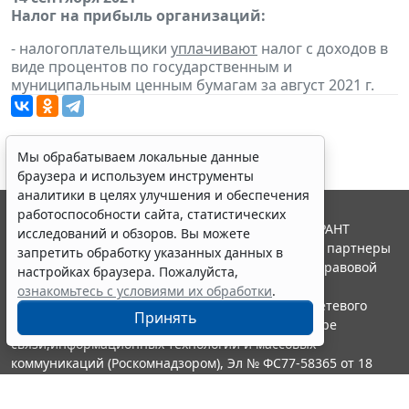
Налог на прибыль организаций:
- налогоплательщики
уплачивают
налог с доходов в
виде процентов по государственным и
муниципальным ценным бумагам за август 2021 г.
Мы обрабатываем локальные данные
браузера и используем инструменты
аналитики в целях улучшения и обеспечения
работоспособности сайта, статистических
© ООО "НПП "ГАРАНТ-СЕРВИС", 2026. Система ГАРАНТ
исследований и обзоров. Вы можете
выпускается с 1990 года. Компания "Гарант" и ее партнеры
запретить обработку указанных данных в
являются участниками Российской ассоциации правовой
настройках браузера. Пожалуйста,
информации ГАРАНТ.
ознакомьтесь с условиями их обработки
.
Портал ГАРАНТ.РУ зарегистрирован в качестве сетевого
Принять
издания Федеральной службой по надзору в сфере
связи,информационных технологий и массовых
коммуникаций (Роскомнадзором), Эл № ФС77-58365 от 18
июня 2014 года.