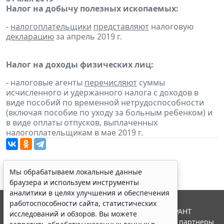
Налог на добычу полезных ископаемых:
-
налогоплательщики
представляют
налоговую
декларацию
за апрель 2019 г.
Налог на доходы физических лиц:
- налоговые агенты
перечисляют
суммы
исчисленного и удержанного налога с доходов в
виде пособий по временной нетрудоспособности
(включая пособие по уходу за больным ребенком) и
в виде оплаты отпусков, выплаченных
налогоплательщикам в мае 2019 г.
Мы обрабатываем локальные данные
браузера и используем инструменты
аналитики в целях улучшения и обеспечения
работоспособности сайта, статистических
© ООО "НПП "ГАРАНТ-СЕРВИС", 2026. Система ГАРАНТ
исследований и обзоров. Вы можете
выпускается с 1990 года. Компания "Гарант" и ее партнеры