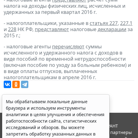
налога на доходы физических лиц, исчисленных и
удержанных за первый квартал 2016 г.
- налогоплательщики, указанные в
статьях 227
,
227.1
и
228
НК РФ,
представляют
налоговые
декларации
за
2015 г.;
- налоговые агенты
перечисляют
суммы
исчисленного и удержанного налога с доходов в
виде пособий по временной нетрудоспособности
(включая пособие по уходу за больным ребенком) и
в виде оплаты отпусков, выплаченных
налогоплательщикам в апреле 2016 г.
Мы обрабатываем локальные данные
браузера и используем инструменты
аналитики в целях улучшения и обеспечения
работоспособности сайта, статистических
© ООО "НПП "ГАРАНТ-СЕРВИС", 2026. Система ГАРАНТ
исследований и обзоров. Вы можете
выпускается с 1990 года. Компания "Гарант" и ее партнеры
запретить обработку указанных данных в