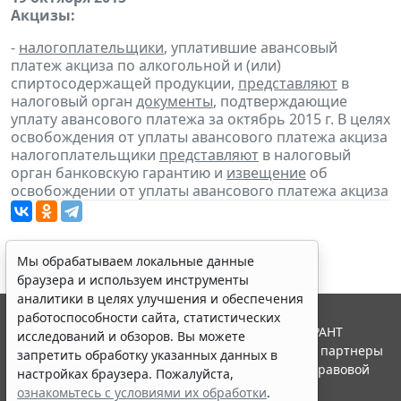
Акцизы:
-
налогоплательщики
, уплатившие авансовый
платеж акциза по алкогольной и (или)
спиртосодержащей продукции,
представляют
в
налоговый орган
документы
, подтверждающие
уплату авансового платежа за октябрь 2015 г. В целях
освобождения от уплаты авансового платежа акциза
налогоплательщики
представляют
в налоговый
орган банковскую гарантию и
извещение
об
освобождении от уплаты авансового платежа акциза
Мы обрабатываем локальные данные
браузера и используем инструменты
аналитики в целях улучшения и обеспечения
работоспособности сайта, статистических
© ООО "НПП "ГАРАНТ-СЕРВИС", 2026. Система ГАРАНТ
исследований и обзоров. Вы можете
выпускается с 1990 года. Компания "Гарант" и ее партнеры
запретить обработку указанных данных в
являются участниками Российской ассоциации правовой
настройках браузера. Пожалуйста,
информации ГАРАНТ.
ознакомьтесь с условиями их обработки
.