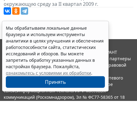
окружающую среду за II квартал 2009 г.
Мы обрабатываем локальные данные
браузера и используем инструменты
аналитики в целях улучшения и обеспечения
работоспособности сайта, статистических
© ООО "НПП "ГАРАНТ-СЕРВИС", 2026. Система ГАРАНТ
исследований и обзоров. Вы можете
выпускается с 1990 года. Компания "Гарант" и ее партнеры
запретить обработку указанных данных в
являются участниками Российской ассоциации правовой
настройках браузера. Пожалуйста,
информации ГАРАНТ.
ознакомьтесь с условиями их обработки
.
Портал ГАРАНТ.РУ зарегистрирован в качестве сетевого
Принять
издания Федеральной службой по надзору в сфере
связи,информационных технологий и массовых
коммуникаций (Роскомнадзором), Эл № ФС77-58365 от 18
июня 2014 года.
16+
Контакты
8-800-200-88-88