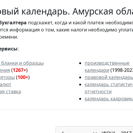
вый календарь. Амурская обл
бухгалтера
подскажет, когда и какой платеж необходи
вится информация о том, какие налоги необходимо уплат
ремени.
ервисы
:
 бланки и образцы
производственные
ения
(
1267+
)
календари
(1998-202
ляторы
(
100+
)
правовой календар
валют
календарь статисти
ая ставка
отчетности
календарь кадровик