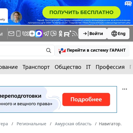
м
Войти
Eng
Перейти в систему ГАРАНТ
ование
Транспорт
Общество
IT
Профессия
П
тера
Региональные
Амурская область
Навигатор.