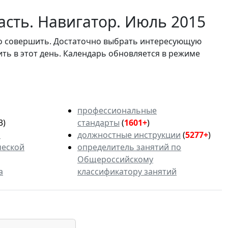
асть. Навигатор. Июль 2015
мо совершить. Достаточно выбрать интересующую
ить в этот день. Календарь обновляется в режиме
профессиональные
3)
стандарты
(
1601+
)
ь
должностные инструкции
(
5277+
)
ческой
определитель занятий по
Общероссийскому
а
классификатору занятий