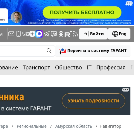
м
Войти
Eng
Перейти в систему ГАРАНТ
ование
Транспорт
Общество
IT
Профессия
П
тера
Региональные
Амурская область
Навигатор.