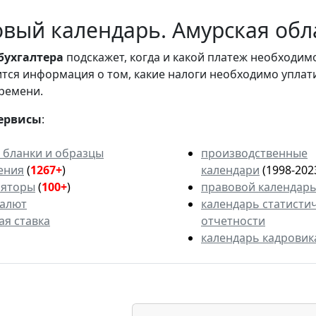
вый календарь. Амурская обл
бухгалтера
подскажет, когда и какой платеж необходи
вится информация о том, какие налоги необходимо уплат
ремени.
ервисы
:
 бланки и образцы
производственные
ения
(
1267+
)
календари
(1998-202
ляторы
(
100+
)
правовой календар
валют
календарь статисти
ая ставка
отчетности
календарь кадровик