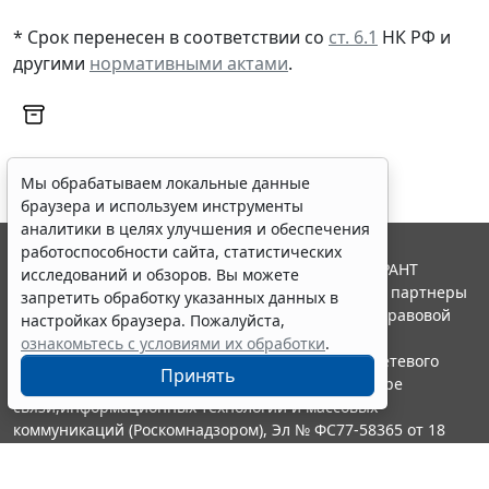
* Срок перенесен в соответствии со
ст. 6.1
НК РФ и
другими
нормативными актами
.
Мы обрабатываем локальные данные
браузера и используем инструменты
аналитики в целях улучшения и обеспечения
работоспособности сайта, статистических
© ООО "НПП "ГАРАНТ-СЕРВИС", 2026. Система ГАРАНТ
исследований и обзоров. Вы можете
выпускается с 1990 года. Компания "Гарант" и ее партнеры
запретить обработку указанных данных в
являются участниками Российской ассоциации правовой
настройках браузера. Пожалуйста,
информации ГАРАНТ.
ознакомьтесь с условиями их обработки
.
Портал ГАРАНТ.РУ зарегистрирован в качестве сетевого
Принять
издания Федеральной службой по надзору в сфере
связи,информационных технологий и массовых
коммуникаций (Роскомнадзором), Эл № ФС77-58365 от 18
июня 2014 года.