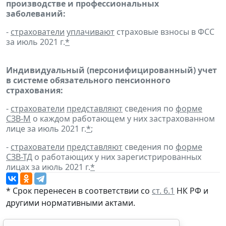
производстве и профессиональных
заболеваний:
-
страхователи
уплачивают
страховые взносы в ФСС
за июль 2021 г.
*
Индивидуальный (персонифицированный) учет
в системе обязательного пенсионного
страхования:
-
страхователи
представляют
сведения по
форме
СЗВ-М
о каждом работающем у них застрахованном
лице за июль 2021 г.
*
;
-
страхователи
представляют
сведения по
форме
СЗВ-ТД
о работающих у них зарегистрированных
лицах за июль 2021 г.
*
* Срок перенесен в соответствии со
ст. 6.1
НК РФ и
другими нормативными актами.