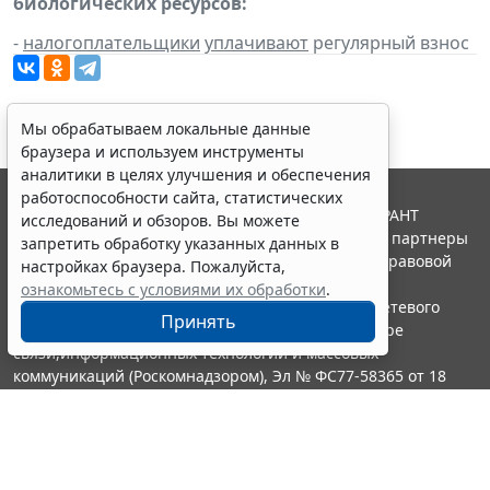
биологических ресурсов:
-
налогоплательщики
уплачивают
регулярный взнос
Мы обрабатываем локальные данные
браузера и используем инструменты
аналитики в целях улучшения и обеспечения
работоспособности сайта, статистических
© ООО "НПП "ГАРАНТ-СЕРВИС", 2026. Система ГАРАНТ
исследований и обзоров. Вы можете
выпускается с 1990 года. Компания "Гарант" и ее партнеры
запретить обработку указанных данных в
являются участниками Российской ассоциации правовой
настройках браузера. Пожалуйста,
информации ГАРАНТ.
ознакомьтесь с условиями их обработки
.
Портал ГАРАНТ.РУ зарегистрирован в качестве сетевого
Принять
издания Федеральной службой по надзору в сфере
связи,информационных технологий и массовых
коммуникаций (Роскомнадзором), Эл № ФС77-58365 от 18
июня 2014 года.
16+
Контакты
8-800-200-88-88