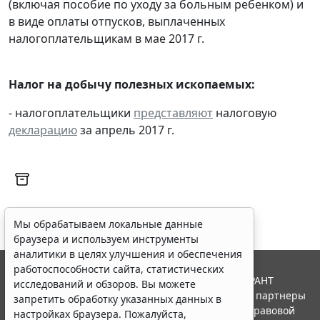
(включая пособие по уходу за больным ребенком) и
в виде оплаты отпусков, выплаченных
налогоплательщикам в мае 2017 г.
Налог на добычу полезных ископаемых:
- налогоплательщики
представляют
налоговую
декларацию
за апрель 2017 г.
Мы обрабатываем локальные данные
браузера и используем инструменты
аналитики в целях улучшения и обеспечения
работоспособности сайта, статистических
© ООО "НПП "ГАРАНТ-СЕРВИС", 2026. Система ГАРАНТ
исследований и обзоров. Вы можете
выпускается с 1990 года. Компания "Гарант" и ее партнеры
запретить обработку указанных данных в
являются участниками Российской ассоциации правовой
настройках браузера. Пожалуйста,