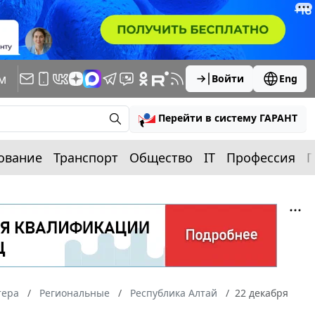
м
Войти
Eng
Перейти в систему ГАРАНТ
ование
Транспорт
Общество
IT
Профессия
П
тера
Региональные
Республика Алтай
22 декабря