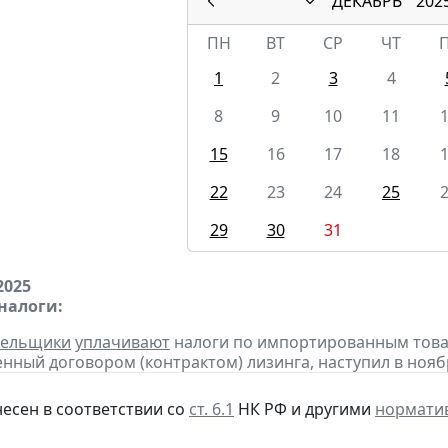
ДЕКАБРЬ
202
ПН
ВТ
СР
ЧТ
1
2
3
4
8
9
10
11
15
16
17
18
22
23
24
25
29
30
31
2025
налоги:
тельщики
уплачивают
налоги по импортированным товара
нный договором (контрактом) лизинга, наступил в нояб
несен в соответствии со
ст. 6.1
НК РФ и другими
нормати