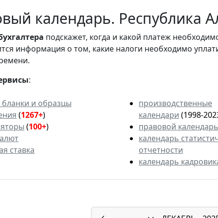
вый календарь. Республика Ал
бухгалтера
подскажет, когда и какой платеж необходи
вится информация о том, какие налоги необходимо уплат
ремени.
ервисы
:
 бланки и образцы
производственные
ения
(
1267+
)
календари
(1998-202
ляторы
(
100+
)
правовой календар
валют
календарь статисти
ая ставка
отчетности
календарь кадровик