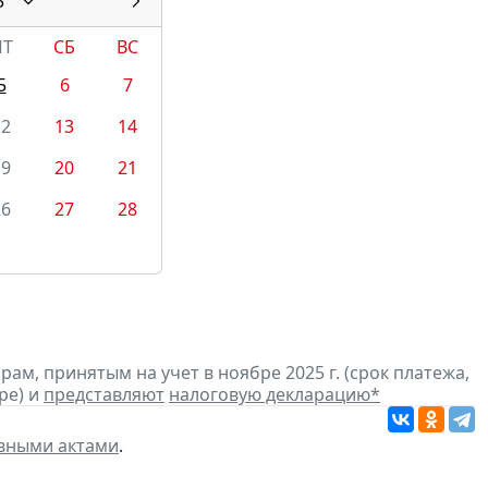
5
ПТ
СБ
ВС
5
6
7
12
13
14
19
20
21
26
27
28
м, принятым на учет в ноябре 2025 г. (срок платежа,
ре) и
представляют
налоговую декларацию
*
вными актами
.