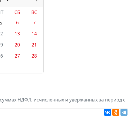
ПТ
СБ
ВС
5
6
7
12
13
14
19
20
21
26
27
28
суммах НДФЛ, исчисленных и удержанных за период с