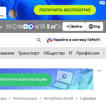
м
Войти
Eng
Перейти в систему ГАРАНТ
ование
Транспорт
Общество
IT
Профессия
П
тера
Региональные
Республика Алтай
3 декабря