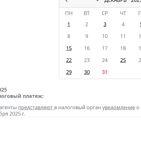
ПН
ВТ
СР
ЧТ
1
2
3
4
8
9
10
11
15
16
17
18
22
23
24
25
29
30
31
025
оговый платеж:
 агенты
представляют
в налоговый орган
уведомление
о 
бря 2025 г.