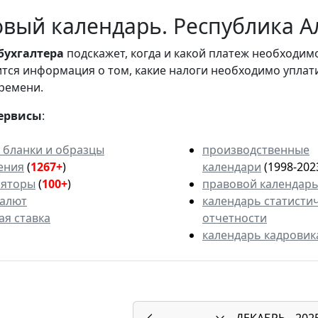
вый календарь. Республика Ал
бухгалтера
подскажет, когда и какой платеж необходи
вится информация о том, какие налоги необходимо уплат
ремени.
ервисы
:
 бланки и образцы
производственные
ения
(
1267+
)
календари
(1998-202
ляторы
(
100+
)
правовой календар
валют
календарь статисти
ая ставка
отчетности
календарь кадровик
ДЕКАБРЬ
202