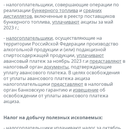
- налогоплательщики, совершающие операции по
реализации
бункерного топлива
и
средних
дистиллятов
, включенные в реестр поставщиков
бункерного топлива,
уплачивают
акцизы за май
2023 г.;
-
налогоплательщики
, осуществляющие на
территории Российской Федерации производство
алкогольной продукции и (или) подакцизной
спиртосодержащей продукции,
уплачивают
авансовый платеж за ноябрь 2023 г.и
представляют
в
налоговый орган
документы
, подтверждающие
уплату авансового платежа. В целях освобождения
от уплаты авансового платежа акциза
налогоплательщики
представляют
в налоговый
орган банковскую гарантию и
извещение
об
освобождении от уплаты авансового платежа
акциза.
Налог на добычу полезных ископаемых:
- налогоплательщики
уплачивают
налог за октябрь