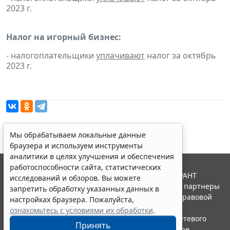
2023 г.
Налог на игорный бизнес:
- налогоплательщики
уплачивают
налог за октябрь
2023 г.
Мы обрабатываем локальные данные
браузера и используем инструменты
аналитики в целях улучшения и обеспечения
работоспособности сайта, статистических
© ООО "НПП "ГАРАНТ-СЕРВИС", 2026. Система ГАРАНТ
исследований и обзоров. Вы можете
выпускается с 1990 года. Компания "Гарант" и ее партнеры
запретить обработку указанных данных в
являются участниками Российской ассоциации правовой
настройках браузера. Пожалуйста,
информации ГАРАНТ.
ознакомьтесь с условиями их обработки
.
Портал ГАРАНТ.РУ зарегистрирован в качестве сетевого
Принять
издания Федеральной службой по надзору в сфере