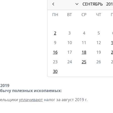
СЕНТЯБРЬ
201
ПН
ВТ
СР
ЧТ
2
3
4
5
9
10
11
12
16
17
18
19
23
24
25
26
30
 2019
обычу полезных ископаемых:
ательщики
уплачивают
налог за август 2019 г.