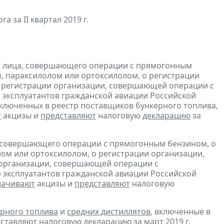
а за II квартал 2019 г.
и лица, совершающего операции с прямогонным
, параксилолом или ортоксилолом, о регистрации
 регистрации организации, совершающей операции с
 эксплуатантов гражданской авиации Российской
включенных в реестр поставщиков бункерного топлива,
т
акцизы и
представляют
налоговую
декларацию
за
, совершающего операции с прямогонным бензином, о
ом или ортоксилолом, о регистрации организации,
 организации, совершающей операции с
 эксплуатантов гражданской авиации Российской
лачивают
акцизы и
представляют
налоговую
рного топлива
и
средних дистиллятов
, включенные в
ставляют
налоговую декларацию за март 2019 г.