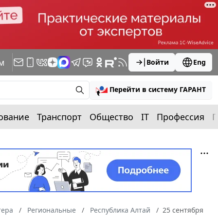
м
Войти
Eng
Перейти в систему ГАРАНТ
ование
Транспорт
Общество
IT
Профессия
П
тера
Региональные
Республика Алтай
25 сентября