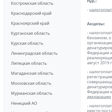
НДС:
Костромская область
-
налогопла
Краснодарский край
Красноярский край
Акцизы:
- налогопла
Курганская область
бензином, о
организации
Курская область
денатуриров
Федерации и
Ленинградская область
реализующих
август 2019 г.
Липецкая область
- налогопла
Магаданская область
регистрации
совершающей
Московская область
денатуриров
Федерации и
Мурманская область
декларацию
Ненецкий АО
- налогопл
реестр пост