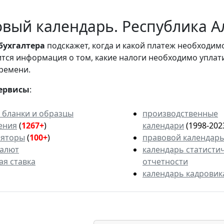
вый календарь. Республика Ал
бухгалтера
подскажет, когда и какой платеж необходи
вится информация о том, какие налоги необходимо уплат
ремени.
ервисы
:
 бланки и образцы
производственные
ения
(
1267+
)
календари
(1998-202
ляторы
(
100+
)
правовой календар
валют
календарь статисти
ая ставка
отчетности
календарь кадровик