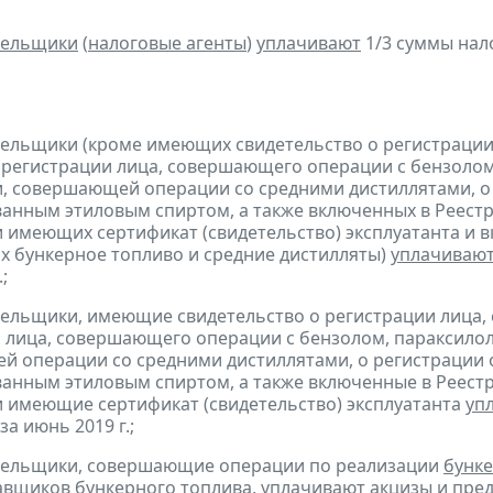
тельщики
(
налоговые агенты
)
уплачивают
1/3 суммы налог
тельщики (кроме имеющих свидетельство о регистраци
 регистрации лица, совершающего операции с бензолом
, совершающей операции со средними дистиллятами, о
анным этиловым спиртом, а также включенных в Реестр
 имеющих сертификат (свидетельство) эксплуатанта и 
 бункерное топливо и средние дистилляты)
уплачиваю
;
тельщики, имеющие свидетельство о регистрации лица
 лица, совершающего операции с бензолом, параксилол
 операции со средними дистиллятами, о регистрации
анным этиловым спиртом, а также включенные в Реестр
 имеющие сертификат (свидетельство) эксплуатанта
уп
за июнь 2019 г.;
ательщики, совершающие операции по реализации
бунке
авщиков бункерного топлива,
уплачивают
акцизы и
пред