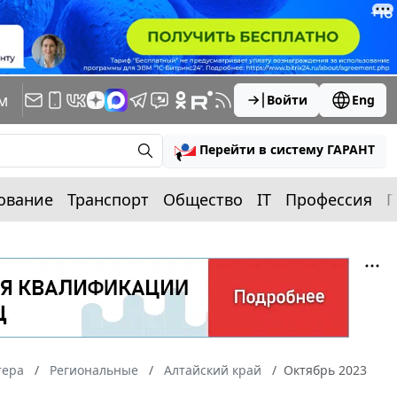
м
Войти
Eng
Перейти в систему ГАРАНТ
ование
Транспорт
Общество
IT
Профессия
П
тера
Региональные
Алтайский край
Октябрь 2023