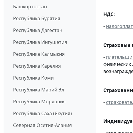
Башкортостан
НДС:
Республика Бурятия
-
налогопла
Республика Дагестан
Республика Ингушетия
Страховые 
Республика Калмыкия
-
плательщи
физических 
Республика Карелия
вознагражден
Республика Коми
Республика Марий Эл
Страховани
Республика Мордовия
-
страховате
Республика Саха (Якутия)
Индивидуа
Северная Осетия-Алания