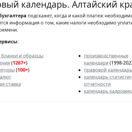
вый календарь. Алтайский кр
бухгалтера
подскажет, когда и какой платеж необходи
вится информация о том, какие налоги необходимо уплат
ремени.
ервисы
:
 бланки и образцы
производственные
ения
(
1267+
)
календари
(1998-202
ляторы
(
100+
)
правовой календар
валют
календарь статисти
ая ставка
отчетности
календарь кадровик