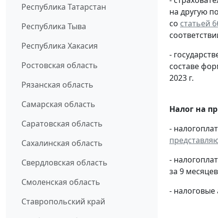
- страховат
Республика Татарстан
на другую п
со
статьей 6
Республика Тыва
соответстви
Республика Хакасия
- государс
Ростовская область
составе фо
2023 г.
Рязанская область
Самарская область
Налог на п
Саратовская область
- налогопла
представля
Сахалинская область
- налогопла
Свердловская область
за 9 месяцев 
Смоленская область
- налоговые
Ставропольский край