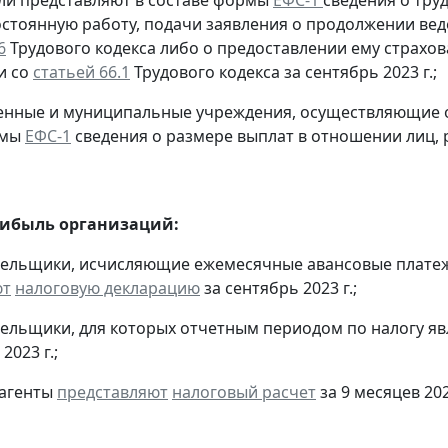
ели представляют в составе формы
ЕФС-1
сведения о тру
остоянную работу, подачи заявления о продолжении вед
6
Трудового кодекса либо о предоставлении ему страхов
и со
статьей 66.1
Трудового кодекса за сентябрь 2023 г.;
твенные и муниципальные учреждения, осуществляющие
рмы
ЕФС-1
сведения о размере выплат в отношении лиц,
рибыль организаций:
тельщики, исчисляющие ежемесячные авансовые платеж
ют
налоговую декларацию
за сентябрь 2023 г.;
тельщики, для которых отчетным периодом по налогу яв
2023 г.;
 агенты
представляют
налоговый расчет
за 9 месяцев 202