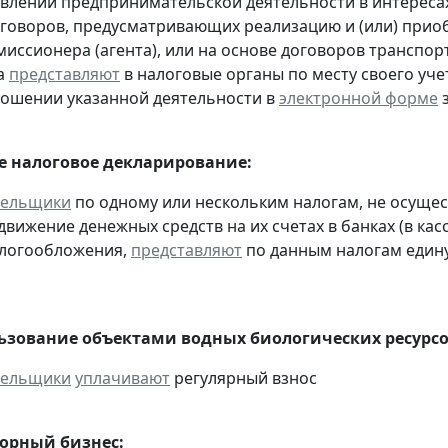
влении предпринимательской деятельности в интересах
оговоров, предусматривающих реализацию и (или) приоб
миссионера (агента), или на основе договоров транспо
а
представляют
в налоговые органы по месту своего уче
ношении указанной деятельности в
электронной форме
з
 налоговое декларирование:
тельщики
по одному или нескольким налогам, не осуще
движение денежных средств на их счетах в банках (в ка
алогообложения,
представляют
по данным налогам един
льзование объектами водных биологических ресурсо
тельщики
уплачивают
регулярный взнос
горный бизнес: