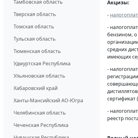
Тамбовская область
Акцизы:
Тверская область
-
налогопла
Томская область
- налогопла
бензином, о
Тульская область
организации
средних дис
Тюменская область
имеющих сер
Удмуртская Республика
- налогопла
Ульяновская область
регистрации
совершающей
Хабаровский край
дистиллятов
сертификат 
Ханты-Мансийский АО-Югра
- налогопл
Челябинская область
реестр пост
Чеченская Республика
Чувашская Республика