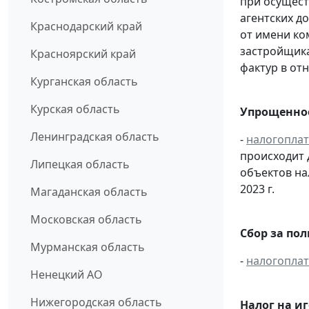
при осущест
агентских д
Краснодарский край
от имени ко
застройщик
Красноярский край
фактур в от
Курганская область
Курская область
Упрощенное
Ленинградская область
-
налогопла
происходит 
Липецкая область
объектов н
2023 г.
Магаданская область
Московская область
Сбор за по
Мурманская область
-
налогопла
Ненецкий АО
Нижегородская область
Налог на и